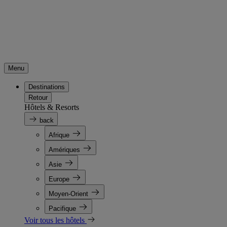
Menu
Destinations
Retour
Hôtels & Resorts
back
Afrique
Amériques
Asie
Europe
Moyen-Orient
Pacifique
Voir tous les hôtels