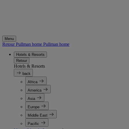
Menu
Retour Pullman home
Pullman home
Hotels & Resorts
Retour
Hotels & Resorts
back
Africa
America
Asia
Europe
Middle East
Pacific