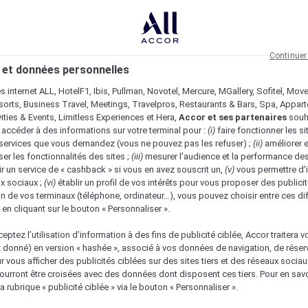
Continuer
 et données personnelles
es internet ALL, HotelF1, Ibis, Pullman, Novotel, Mercure, MGallery, Sofitel, Mov
sorts, Business Travel, Meetings, Travelpros, Restaurants & Bars, Spa, Appar
ivities & Events, Limitless Experiences et Hera,
Accor et ses partenaires
souh
 accéder à des informations sur votre terminal pour :
(i)
faire fonctionner les si
s services que vous demandez (vous ne pouvez pas les refuser) ;
(ii)
améliorer e
er les fonctionnalités des sites ;
(iii)
mesurer l'audience et la performance des
ir un service de « cashback » si vous en avez souscrit un,
(v)
vous permettre d'i
x sociaux ;
(vi)
établir un profil de vos intérêts pour vous proposer des publicit
n de vos terminaux (téléphone, ordinateur…), vous pouvez choisir entre ces di
s en cliquant sur le bouton « Personnaliser ».
eptez l’utilisation d’information à des fins de publicité ciblée, Accor traitera vo
z donné) en version « hashée », associé à vos données de navigation, de réser
ur vous afficher des publicités ciblées sur des sites tiers et des réseaux socia
urront être croisées avec des données dont disposent ces tiers. Pour en savo
a rubrique « publicité ciblée » via le bouton « Personnaliser ».