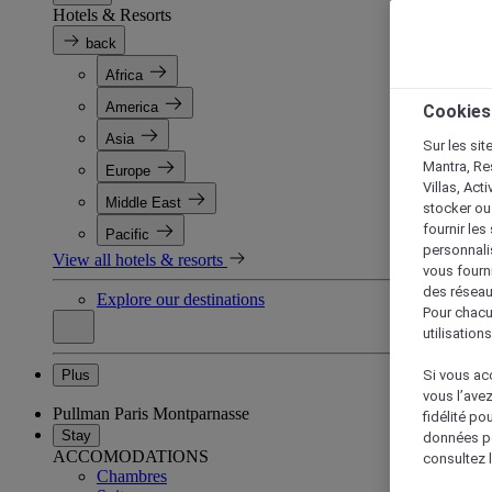
Hotels & Resorts
back
Africa
America
Cookies
Asia
Sur les sit
Mantra, Re
Europe
Villas, Act
Middle East
stocker ou
fournir le
Pacific
personnalis
View all hotels & resorts
vous fourn
des réseau
Explore our destinations
Pour chacu
utilisation
Plus
Si vous acc
vous l’ave
Pullman Paris Montparnasse
fidélité po
Stay
données po
ACCOMODATIONS
consultez l
Chambres