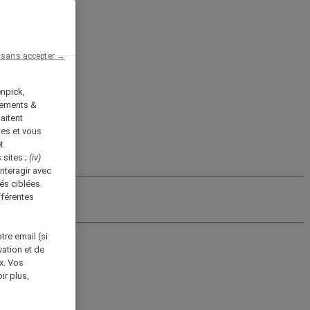
 sans accepter →
enpick,
tements &
aitent
tes et vous
t
 sites ;
(iv)
nteragir avec
és ciblées.
fférentes
tre email (si
vation et de
ux. Vos
ir plus,