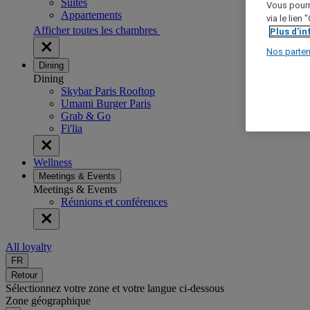
Suites
Vous pourr
Appartements
via le lien
Afficher toutes les chambres
Plus d'i
Nos parten
Dining
Dining
Skybar Paris Rooftop
Umami Burger Paris
Grab & Go
Fi'lia
Wellness
Meetings & Events
Meetings & Events
Réunions et conférences
All loyalty
FR
Retour
Sélectionnez votre zone et votre langue ci-dessous
Zone géographique