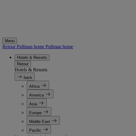
Menu
Retour Pullman home
Pullman home
Hotels & Resorts
Retour
Hotels & Resorts
back
Africa
America
Asia
Europe
Middle East
Pacific