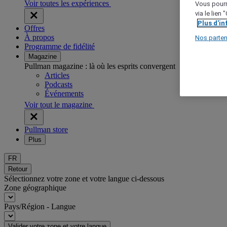
Voir toutes les expériences
Vous pourr
via le lien
Plus d'i
Offres
À propos
Nos parten
Programme de fidélité
Magazine
Pullman magazine : là où les esprits convergent
Articles
Podcasts
Événements
Voir tout le magazine
Pullman store
Plus
FR
Retour
Sélectionnez votre zone et votre langue ci-dessous
Zone géographique
Pays/Région - Langue
Valider votre zone et votre langue