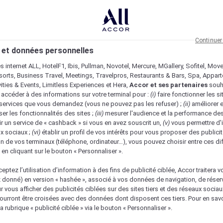
Continuer
 et données personnelles
es internet ALL, HotelF1, Ibis, Pullman, Novotel, Mercure, MGallery, Sofitel, Mov
sorts, Business Travel, Meetings, Travelpros, Restaurants & Bars, Spa, Appar
ivities & Events, Limitless Experiences et Hera,
Accor et ses partenaires
souh
 accéder à des informations sur votre terminal pour :
(i)
faire fonctionner les si
s services que vous demandez (vous ne pouvez pas les refuser) ;
(ii)
améliorer e
er les fonctionnalités des sites ;
(iii)
mesurer l'audience et la performance des
ir un service de « cashback » si vous en avez souscrit un,
(v)
vous permettre d'i
x sociaux ;
(vi)
établir un profil de vos intérêts pour vous proposer des publicit
n de vos terminaux (téléphone, ordinateur…), vous pouvez choisir entre ces di
s en cliquant sur le bouton « Personnaliser ».
eptez l’utilisation d’information à des fins de publicité ciblée, Accor traitera vo
z donné) en version « hashée », associé à vos données de navigation, de réser
ur vous afficher des publicités ciblées sur des sites tiers et des réseaux socia
urront être croisées avec des données dont disposent ces tiers. Pour en savo
a rubrique « publicité ciblée » via le bouton « Personnaliser ».