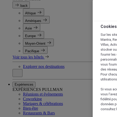
back
Afrique
Amériques
Cookies
Asie
Sur les sit
Europe
Mantra, Re
Moyen-Orient
Villas, Act
stocker ou
Pacifique
fournir le
Voir tous les hôtels
personnalis
vous fourn
Explorer nos destinations
des réseau
Pour chacu
utilisation
Expériences
EXPÉRIENCES PULLMAN
Si vous acc
Réunions et événements
vous l’ave
Coworking
fidélité po
Mariages & célébrations
données po
Bien-être
consultez l
Restaurants & Bars