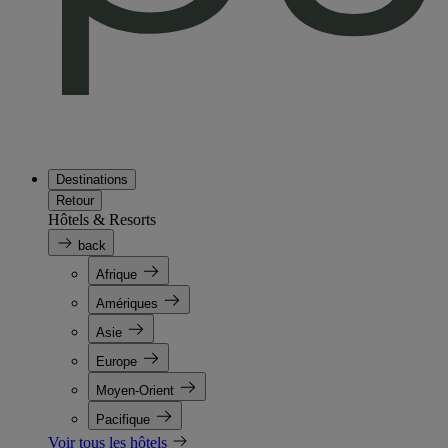
Destinations
Retour
Hôtels & Resorts
back
Afrique
Amériques
Asie
Europe
Moyen-Orient
Pacifique
Voir tous les hôtels