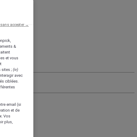
 sans accepter →
enpick,
tements &
aitent
tes et vous
t
 sites ;
(iv)
nteragir avec
és ciblées.
fférentes
tre email (si
vation et de
ux. Vos
ir plus,