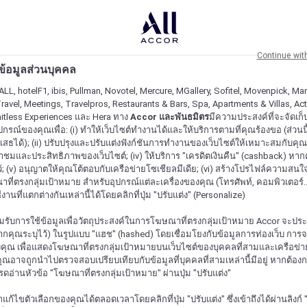
Continue wit
ะข้อมูลส่วนบุคคล
ALL, hotelF1, ibis, Pullman, Novotel, Mercure, MGallery, Sofitel, Movenpick, Man
ravel, Meetings, Travelpros, Restaurants & Bars, Spa, Apartments & Villas, Acti
mitless Experiences และ Hera ทาง
Accor และพันธมิตร
มีความประสงค์ที่จะจัดเก็บ
ปกรณ์ของคุณเพื่อ: (i) ทำให้เว็บไซต์ทำงานได้และให้บริการตามที่คุณร้องขอ (ส่วนนี
สธได้); (ii) ปรับปรุงและปรับแต่งฟังก์ชันการทำงานของเว็บไซต์ให้เหมาะสมกับคุณ; (
้าชมและประสิทธิภาพของเว็บไซต์; (iv) ให้บริการ "เครดิตเงินคืน" (cashback) หา
ว้; (v) อนุญาตให้คุณโต้ตอบกับเครือข่ายโซเชียลมีเดีย; (vi) สร้างโปรไฟล์ความสนใ
ี่ตรงกลุ่มเป้าหมาย สำหรับอุปกรณ์แต่ละเครื่องของคุณ (โทรศัพท์, คอมพิวเตอร์.
งานที่แตกต่างกันเหล่านี้ได้โดยคลิกที่ปุ่ม "ปรับแต่ง" (Personalize)
รับการใช้ข้อมูลเพื่อวัตถุประสงค์ในการโฆษณาที่ตรงกลุ่มเป้าหมาย Accor จะปร
กคุณระบุไว้) ในรูปแบบ "แฮช" (hashed) โดยเชื่อมโยงกับข้อมูลการท่องเว็บ การ
ุณ เพื่อแสดงโฆษณาที่ตรงกลุ่มเป้าหมายบนเว็บไซต์ของบุคคลที่สามและเครือข่าย
ุณอาจถูกนำไปตรวจสอบเปรียบเทียบกับข้อมูลที่บุคคลที่สามเหล่านี้มีอยู่ หากต้อ
ปรดอ่านหัวข้อ "โฆษณาที่ตรงกลุ่มเป้าหมาย" ผ่านปุ่ม "ปรับแต่ง"
้ไขตัวเลือกของคุณได้ตลอดเวลาโดยคลิกที่ปุ่ม "ปรับแต่ง" ซึ่งเข้าถึงได้ผ่านลิงก์ "ค