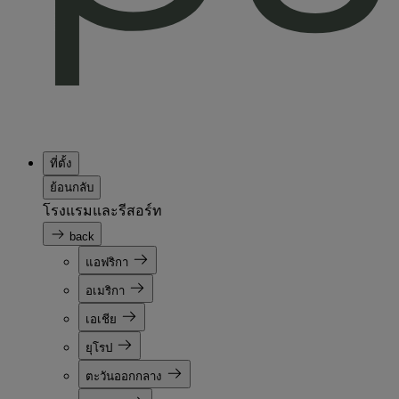
ที่ตั้ง
ย้อนกลับ
โรงแรมและรีสอร์ท
back
แอฟริกา
อเมริกา
เอเชีย
ยุโรป
ตะวันออกกลาง