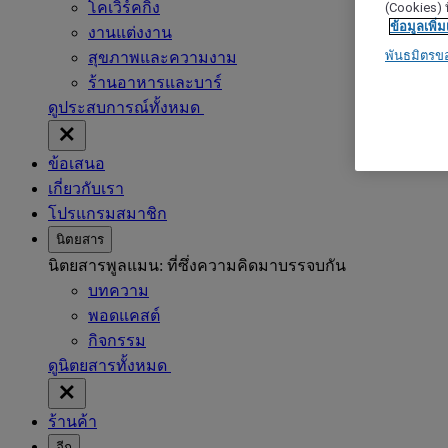
โคเวิร์คกิ้ง
(Cookies) ท
ข้อมูลเพิ่ม
งานแต่งงาน
พันธมิตรข
สุขภาพและความงาม
ร้านอาหารและบาร์
ดูประสบการณ์ทั้งหมด
ข้อเสนอ
เกี่ยวกับเรา
โปรแกรมสมาชิก
นิตยสาร
นิตยสารพูลแมน: ที่ซึ่งความคิดมาบรรจบกัน
บทความ
พอดแคสต์
กิจกรรม
ดูนิตยสารทั้งหมด
ร้านค้า
อีก