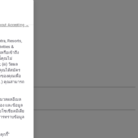
hout Accepting →
tra, Resorts,
vities &
หรือเข้าถึง
้คุณไม่
iii) วัดผล
กคุณได้สมัคร
จของคุณเพื่อ
..) คุณสามารถ
ะมวลผลอีเมล
จอง และข้อมูล
โซเชียลมีเดีย
งการทราบข้อมูล
ุกกี้"