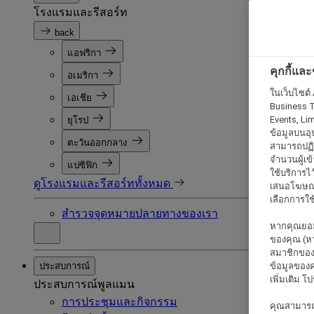
โรงแรมและรีสอร์ท
back
แอฟริกา
คุกกี้แล
อเมริกา
ในเว็บไซต์ 
เอเชีย
Business T
Events, Li
ยุโรป
ข้อมูลบนอุ
ตะวันออกกลาง
สามารถปฏิเ
จำนวนผู้เข
แปซิฟิก
ใช้บริการไ
ดูโรงแรมและรีสอร์ททั้งหมด
เสนอโฆษณาท
เลือกการใช้
สำรวจจุดหมายปลายทางของเรา
หากคุณยอม
ของคุณ (หา
สมาชิกของค
ประสบการณ์
ข้อมูลของค
เพิ่มเติม โ
ประสบการณ์พูลแมน
การประชุมและกิจกรรม
คุณสามารถแก