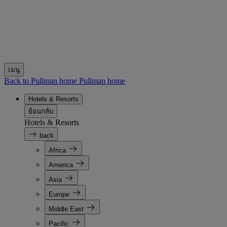
เมนู
Back to Pullman home
Pullman home
Hotels & Resorts
ย้อนกลับ
Hotels & Resorts
back
Africa
America
Asia
Europe
Middle East
Pacific