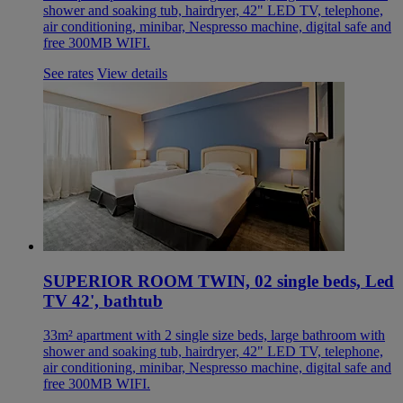
shower and soaking tub, hairdryer, 42" LED TV, telephone,
air conditioning, minibar, Nespresso machine, digital safe and
free 300MB WIFI.
See rates
View details
SUPERIOR ROOM TWIN, 02 single beds, Led
TV 42', bathtub
33m² apartment with 2 single size beds, large bathroom with
shower and soaking tub, hairdryer, 42" LED TV, telephone,
air conditioning, minibar, Nespresso machine, digital safe and
free 300MB WIFI.