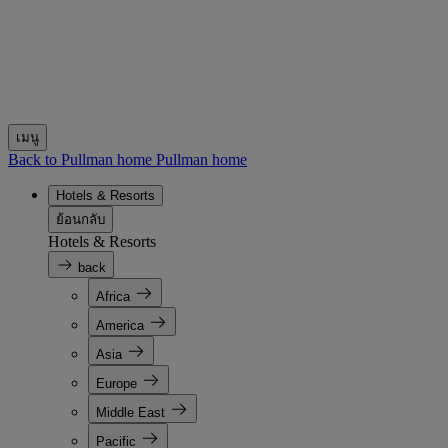
เมนู
Back to Pullman home
Pullman home
Hotels & Resorts
ย้อนกลับ
Hotels & Resorts
back
Africa
America
Asia
Europe
Middle East
Pacific