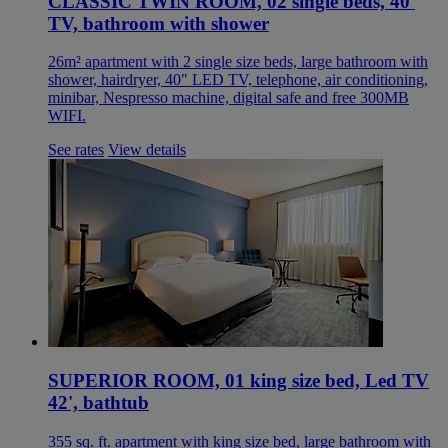
CLASSIC TWIN ROOM, 02 single beds, 40'
TV, bathroom with shower
26m² apartment with 2 single size beds, large bathroom with
shower, hairdryer, 40" LED TV, telephone, air conditioning,
minibar, Nespresso machine, digital safe and free 300MB
WIFI.
See rates
View details
SUPERIOR ROOM, 01 king size bed, Led TV
42', bathtub
355 sq. ft. apartment with king size bed, large bathroom with