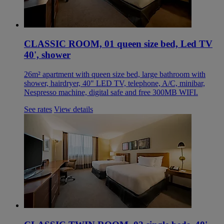
CLASSIC ROOM, 01 queen size bed, Led TV
40', shower
26m² apartment with queen size bed, large bathroom with
shower, hairdryer, 40" LED TV, telephone, A/C, minibar,
Nespresso machine, digital safe and free 300MB WIFI.
See rates
View details