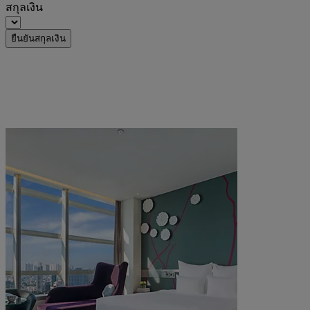
สกุลเงิน
ยืนยันสกุลเงิน