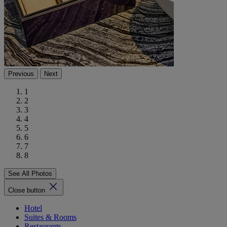
Previous
Next
1
2
3
4
5
6
7
8
See All Photos
Close button
Hotel
Suites & Rooms
Restaurants