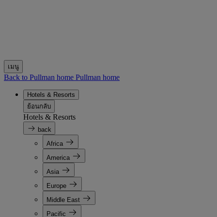
เมนู
Back to Pullman home
Pullman home
Hotels & Resorts
ย้อนกลับ
Hotels & Resorts
back
Africa
America
Asia
Europe
Middle East
Pacific