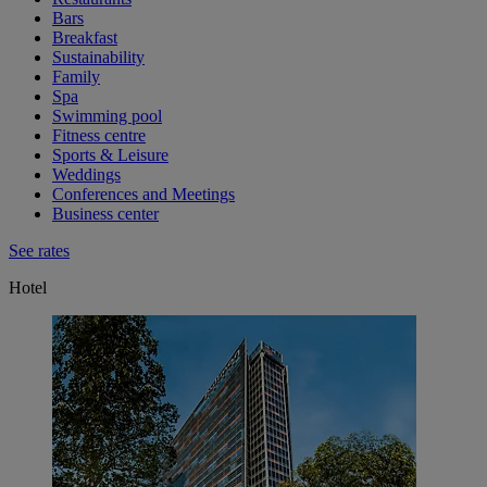
Bars
Breakfast
Sustainability
Family
Spa
Swimming pool
Fitness centre
Sports & Leisure
Weddings
Conferences and Meetings
Business center
See rates
Hotel