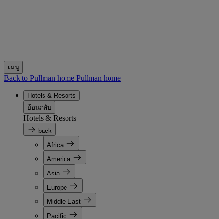
เมนู
Back to Pullman home
Pullman home
Hotels & Resorts
ย้อนกลับ
Hotels & Resorts
back
Africa
America
Asia
Europe
Middle East
Pacific