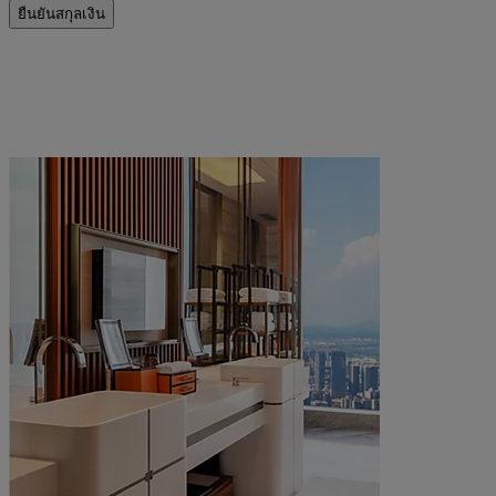
ยืนยันสกุลเงิน