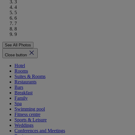
3
4
5
6
7
8
9
See All Photos
Close button
Hotel
Rooms
Suites & Rooms
Restaurants
Bars
Breakfast
Family
Spa
Swimming pool
Fitness centre
Sports & Leisure
Weddings
Conferences and Meetings