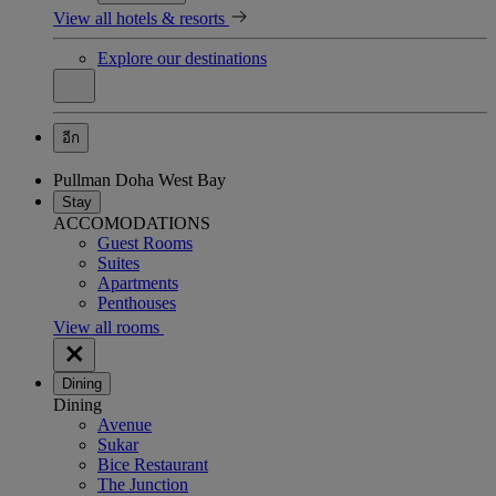
View all hotels & resorts
Explore our destinations
อีก
Pullman Doha West Bay
Stay
ACCOMODATIONS
Guest Rooms
Suites
Apartments
Penthouses
View all rooms
Dining
Dining
Avenue
Sukar
Bice Restaurant
The Junction