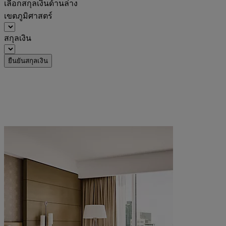
เลือกสกุลเงินด้านล่าง
เขตภูมิศาสตร์
สกุลเงิน
ยืนยันสกุลเงิน