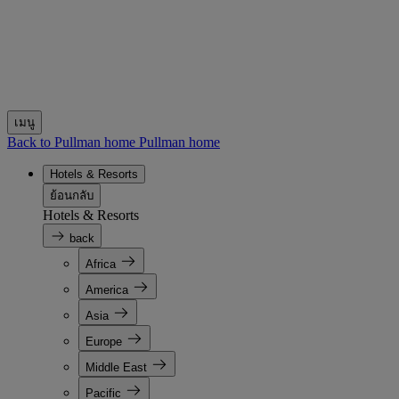
เมนู
Back to Pullman home
Pullman home
Hotels & Resorts
ย้อนกลับ
Hotels & Resorts
back
Africa
America
Asia
Europe
Middle East
Pacific