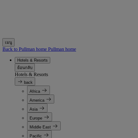
เมนู
Back to Pullman home
Pullman home
Hotels & Resorts
ย้อนกลับ
Hotels & Resorts
back
Africa
America
Asia
Europe
Middle East
Pacific