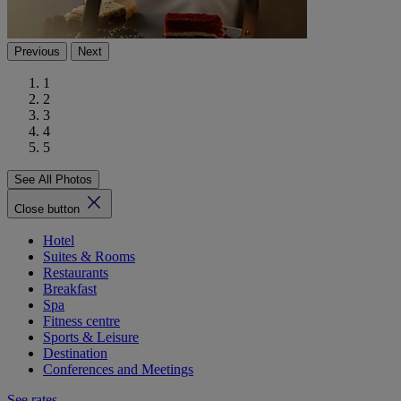
Previous
Next
1
2
3
4
5
See All Photos
Close button
Hotel
Suites & Rooms
Restaurants
Breakfast
Spa
Fitness centre
Sports & Leisure
Destination
Conferences and Meetings
See rates