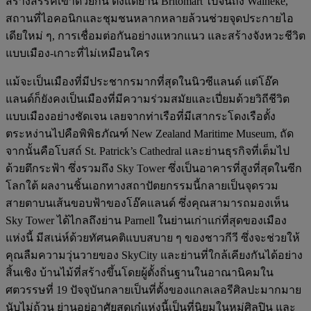
สร้างสรรค์เข้าด้วยกัน ตั้งแต่ย่าน Britomart ไปจนถึง Waiheke,
สถานที่ไอคอนิกและชุมชนหลากหลายล้วนช่วยจุดประกายไอ
เดียใหม่ ๆ, การเชื่อมต่อกันอย่างแหวกแนว และสร้างจังหวะชีวิต
แบบเมือง-เกาะที่ไม่เหมือนใคร
แม้จะเป็นเมืองที่มีประชากรมากที่สุดในนิวซีแลนด์ แต่โอ๊ค
แลนด์ก็ยังคงเป็นเมืองที่มีความร่วมสมัยและเปี่ยมด้วยวิถีชีวิต
แบบเมืองอย่างชัดเจน เลยจากท่าเรือที่มีเสากระโดงเรือตั้ง
ตระหง่านไปคือพิพิธภัณฑ์ New Zealand Maritime Museum, ถัด
จากนั้นคือโบสถ์ St. Patrick’s Cathedral และย่านธุรกิจที่เต็มไป
ด้วยตึกระฟ้า ซึ่งรวมถึง Sky Tower ซึ่งเป็นอาคารที่สูงที่สุดในซีก
โลกใต้ ผลงานชิ้นเอกทางสถาปัตยกรรมนี้กลายเป็นจุดรวม
สายตาบนเส้นขอบฟ้าของโอ๊คแลนด์ ซึ่งคุณสามารถมองเห็น
Sky Tower ได้ไกลถึงย่าน Parnell ในย่านเก่าแก่ที่สุดของเมือง
แห่งนี้ มีสเน่ห์ด้วยทัศนคติแบบสบาย ๆ ของชาวกีวี ซึ่งจะช่วยให้
คุณลืมความวุ่นวายของ SkyCity และย่านที่ใกล้เคียงกันได้อย่าง
สิ้นเชิง บ้านไม้ที่สร้างขึ้นโดยผู้ตั้งถิ่นฐานในอาณานิคมใน
ศตวรรษที่ 19 ปัจจุบันกลายเป็นที่ตั้งของแกลเลอรีศิลปะมากมาย
นับไม่ถ้วน ย่านอยู่อาศัยสุดเก๋แห่งนี้เป็นที่นิยมในหมู่ศิลปิน และ