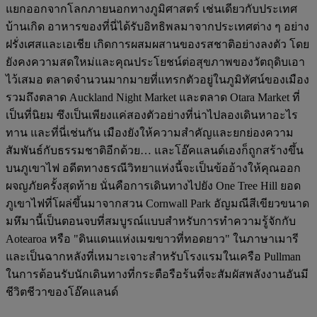
แยกออกจากโลกภายนอกทางภูมิศาสตร์ เช่นเดียวกับประเทศ
บ้านเกิด อาหารของที่นี่ได้รับอิทธิพลมาจากประเทศต่าง ๆ อย่าง
ฝรั่งเศสและเอเชีย เกิดการผสมผสานของรสชาติอย่างลงตัว โดย
ยังคงความสดใหม่และคุณประโยชน์ต่อสุขภาพของวัตถุดิบเอา
ไว้เสมอ ตลาดจำนวนมากมายที่แทรกตัวอยู่ในภูมิทัศน์ของเมือง
รวมถึงตลาด Auckland Night Market และตลาด Otara Market ที่
เป็นที่นิยม ซึงเป็นเพียงแค่สองตัวอย่างที่น่าไปลองเดินหาอะไร
ทาน และที่นี่เช่นกัน เมืองยังให้ความสำคัญและยกย่องความ
สัมพันธ์กับธรรมชาติอีกด้วย… และโอ๊คแลนด์เองก็ถูกสร้างขึ้น
บนภูเขาไฟ อดีตทางธรณีวิทยาแห่งนี้จะเป็นข้ออ้างให้คุณออก
ผจญภัยครั้งสุดท้าย นั่นคือการเดินทางไปยัง One Tree Hill ยอด
ภูเขาไฟที่โผล่ขึ้นมาจากสวน Cornwall Park อัญมณีสีเขียวขนาด
มหึมานี้เป็นตอนจบที่สมบูรณ์แบบสำหรับการทำความรู้จักกับ
Aotearoa หรือ "ดินแดนแห่งเมฆขาวที่ทอดยาว" ในภาษาเมารี
และเป็นฉากหลังที่เหมาะเจาะสำหรับโรงแรมในเครือ Pullman
ในการต้อนรับนักเดินทางที่กระตือรือร้นที่จะสัมผัสพลังงานอันมี
ชีวิตชีวาของโอ๊คแลนด์