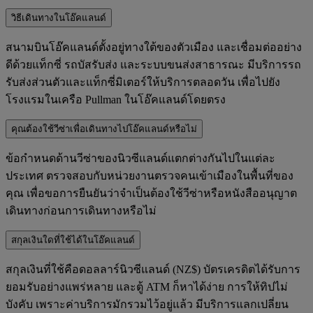
วิธีเดินทางในโอ๊คแลนด์
สนามบินโอ๊คแลนด์ตั้งอยู่ทางใต้ของตัวเมือง และเชื่อมต่ออย่าง
ดีด้วยแท็กซี่ รถบัสรับส่ง และระบบขนส่งสาธารณะ มีบริการรถ
รับส่งส่วนตัวและแท็กซี่มิเตอร์ให้บริการตลอดวัน เพื่อไปยัง
โรงแรมในเครือ Pullman ในโอ๊คแลนด์โดยตรง
คุณต้องใช้วีซ่าเพื่อเดินทางไปโอ๊คแลนด์หรือไม่
ข้อกำหนดด้านวีซ่าของนิวซีแลนด์แตกต่างกันไปในแต่ละ
ประเทศ ตรวจสอบกับหน่วยงานตรวจคนเข้าเมืองในพื้นที่ของ
คุณ เพื่อขอการยืนยันว่าจำเป็นต้องใช้วีซ่าหรือหนังสืออนุญาต
เดินทางก่อนการเดินทางหรือไม่
สกุลเงินใดที่ใช้ได้ในโอ๊คแลนด์
สกุลเงินที่ใช้คือดอลลาร์นิวซีแลนด์ (NZ$) บัตรเครดิตได้รับการ
ยอมรับอย่างแพร่หลาย และตู้ ATM ก็หาได้ง่าย การให้ทิปไม่
บังคับ เพราะค่าบริการมักรวมไว้อยู่แล้ว มีบริการแลกเปลี่ยน