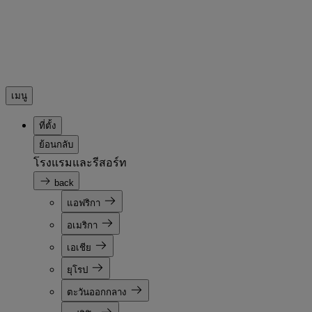
เมนู
ที่ตั้ง
ย้อนกลับ
โรงแรมและรีสอร์ท
back
แอฟริกา
อเมริกา
เอเชีย
ยุโรป
ตะวันออกกลาง