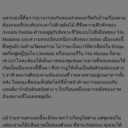
นครแห่งนี้คือการมาบรรจบกันของป่าคอนกรีตกับบ้านเรือนตาม
ท้องถนนที่ประดับประดาไปด้วยต้นไม้ ที่ซึ่งความคึกคักของ
Avenida Paulista ดำรงอยู่คู่กับจังหวะชีวิตแบบโบฮีเมียนของ Vila
Madalena และความสงบเงียบเหนือระดับของ Jardins เมืองแห่งนี้
คือศูนย์รวมด้านวัฒนธรรม ไม่ว่าจะเป็นบาร์อิตาเลียนใน Bixiga,
สตรีทฟูดญี่ปุ่นใน Liberdade หรือเบเกอรีใน Vila Mariana ก็ตาม
เซาเปาโลสะท้อนให้เห็นภาพของชุมชนมากมายที่หล่อหลอมให้
เกิดเป็นเมืองแห่งนี้ขึ้นมา ที่ปรากฏให้เห็นเป็นอัตลักษณ์แบบต่าง
ๆ อาทิ ผลงานศิลปะตามท้องถนนที่วาดลวดลายอยู่บนอาคารทั้ง
หลัง ในขณะที่คอนเซ็ปต์สโตร์ที่ล้ำหน้าด้านการออกแบบกับ
แลนด์มาร์กอันทันสมัยต่าง ๆ ก็เปรียบเสมือนฉากหลังของภาพ
อันงดงามที่ไม่เคยหยุดนิ่ง
แม้ว่ามหานครแห่งนี้จะมีขนาดกว้างใหญ่ไพศาล แต่ชุมชนใน
แต่ละย่านก็มีกลิ่นอายเป็นของตัวเอง ที่ย่าน Pinheiros คุณจะได้