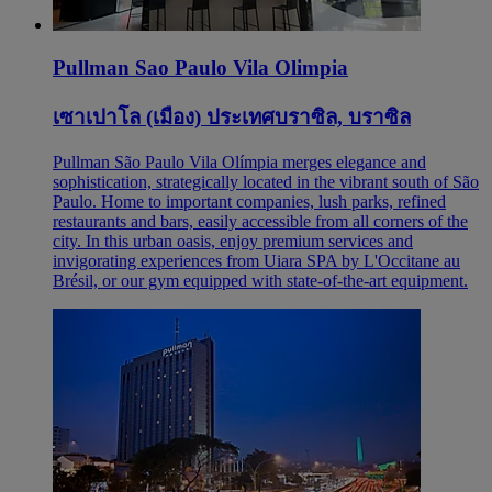
Pullman Sao Paulo Vila Olimpia
เซาเปาโล (เมือง) ประเทศบราซิล, บราซิล
Pullman São Paulo Vila Olímpia merges elegance and
sophistication, strategically located in the vibrant south of São
Paulo. Home to important companies, lush parks, refined
restaurants and bars, easily accessible from all corners of the
city. In this urban oasis, enjoy premium services and
invigorating experiences from Uiara SPA by L'Occitane au
Brésil, or our gym equipped with state-of-the-art equipment.