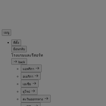
เมนู
ที่ตั้ง
ย้อนกลับ
โรงแรมและรีสอร์ท
back
แอฟริกา
อเมริกา
เอเชีย
ยุโรป
ตะวันออกกลาง