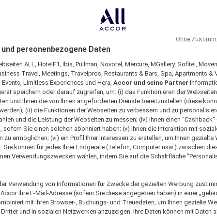
Ohne Zustimmu
 und personenbezogene Daten
bseiten ALL, HotelF1, Ibis, Pullman, Novotel, Mercure, MGallery, Sofitel, Move
usiness Travel, Meetings, Travelpros, Restaurants & Bars, Spa, Apartments & Vi
& Events, Limitless Experiences und Hera,
Accor und seine Partner
Informati
erät speichern oder darauf zugreifen, um: (i) das Funktionieren der Webseiten
ten und Ihnen die von Ihnen angeforderten Dienste bereitzustellen (diese könn
erden); (ii) die Funktionen der Webseiten zu verbessern und zu personalisieren
hlen und die Leistung der Webseiten zu messen; (iv) Ihnen einen "Cashback“
 sofern Sie einen solchen abonniert haben; (v) Ihnen die Interaktion mit sozia
zu ermöglichen; (vi) ein Profil Ihrer Interessen zu erstellen, um Ihnen gezielt
. Sie können für jedes Ihrer Endgeräte (Telefon, Computer usw.) zwischen die
nen Verwendungszwecken wählen, indem Sie auf die Schaltfläche "Personalis
er Verwendung von Informationen für Zwecke der gezielten Werbung zustim
t Accor Ihre E-Mail-Adresse (sofern Sie diese angegeben haben) in einer „geha
ombiniert mit Ihren Browser-, Buchungs- und Treuedaten, um Ihnen gezielte W
Dritter und in sozialen Netzwerken anzuzeigen. Ihre Daten können mit Daten 