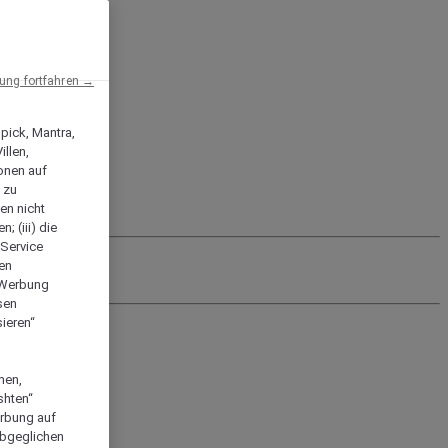
ng fortfahren →
npick, Mantra,
llen,
onen auf
 zu
en nicht
; (iii) die
-Service
len
e Werbung
sen
ieren“
men,
shten“
erbung auf
abgeglichen