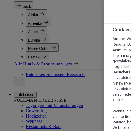
back
Afrika
Amerika
Cookies
Asien
Auf den We
Europa
Resorts, B
Naher Osten
Activities 
Ihrem Endg
Pazifik
gewährleis
Alle Hotels & Resorts anzeigen
abgelehnt w
Besucherza
Entdecken Sie unsere Reiseziele
anzubieten,
Netzwerken 
anzubieten
verschiede
Erlebnisse
PULLMAN ERLEBNISSE
klicken.
Tagungen und Veranstaltungen
Coworking
Wenn Sie d
Hochzeiten
verarbeite
Wellness
Version, k
Restaurants & Bars
Webseiten 