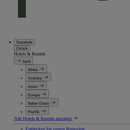
Standorte
Zurück
Hotels & Resorts
back
Afrika
Amerika
Asien
Europa
Naher Osten
Pazifik
Alle Hotels & Resorts anzeigen
Entdecken Sie unsere Reiseziele