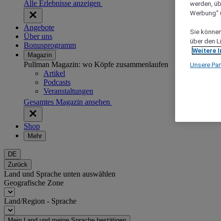
Alle Erlebnisse anzeigen
werden, üb
Werbung“ ü
Angebote
Sie können 
Über uns
über den L
Bonusprogramm
Weitere 
Magazin
Pullman Magazin: wo Köpfe zusammenlaufen
Unsere Par
Artikel
Podcasts
Veranstaltungen
Gesamtes Magazin ansehen
Shop
Mehr
DE
Zurück
Land und Sprache unten auswählen
Geografische Zone
Land/Region - Sprache
Mein Land und meine Sprache bestätigen