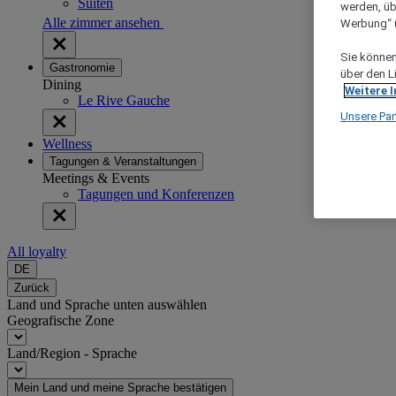
Suiten
werden, üb
Alle zimmer ansehen
Werbung“ ü
Sie können 
Gastronomie
über den L
Dining
Weitere 
Le Rive Gauche
Unsere Par
Wellness
Tagungen & Veranstaltungen
Meetings & Events
Tagungen und Konferenzen
All loyalty
DE
Zurück
Land und Sprache unten auswählen
Geografische Zone
Land/Region - Sprache
Mein Land und meine Sprache bestätigen