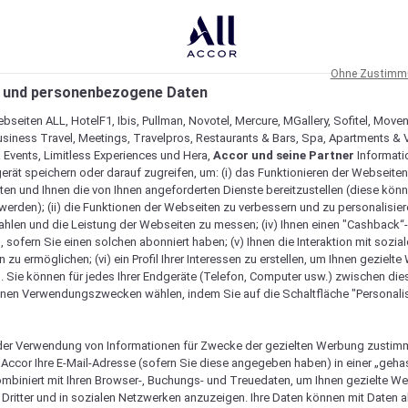
Ohne Zustimmu
 und personenbezogene Daten
bseiten ALL, HotelF1, Ibis, Pullman, Novotel, Mercure, MGallery, Sofitel, Move
usiness Travel, Meetings, Travelpros, Restaurants & Bars, Spa, Apartments & Vi
& Events, Limitless Experiences und Hera,
Accor und seine Partner
Informati
erät speichern oder darauf zugreifen, um: (i) das Funktionieren der Webseiten
ten und Ihnen die von Ihnen angeforderten Dienste bereitzustellen (diese könn
erden); (ii) die Funktionen der Webseiten zu verbessern und zu personalisieren
hlen und die Leistung der Webseiten zu messen; (iv) Ihnen einen "Cashback“
 sofern Sie einen solchen abonniert haben; (v) Ihnen die Interaktion mit sozia
zu ermöglichen; (vi) ein Profil Ihrer Interessen zu erstellen, um Ihnen gezielt
. Sie können für jedes Ihrer Endgeräte (Telefon, Computer usw.) zwischen die
nen Verwendungszwecken wählen, indem Sie auf die Schaltfläche "Personalis
er Verwendung von Informationen für Zwecke der gezielten Werbung zustim
t Accor Ihre E-Mail-Adresse (sofern Sie diese angegeben haben) in einer „geha
ombiniert mit Ihren Browser-, Buchungs- und Treuedaten, um Ihnen gezielte W
Dritter und in sozialen Netzwerken anzuzeigen. Ihre Daten können mit Daten 