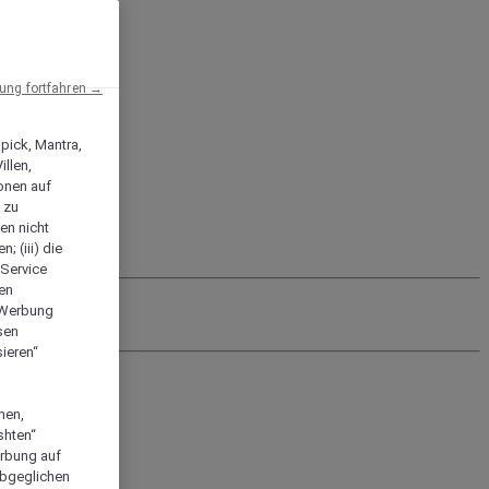
ng fortfahren →
npick, Mantra,
llen,
onen auf
 zu
en nicht
; (iii) die
-Service
len
e Werbung
sen
ieren“
men,
shten“
erbung auf
abgeglichen