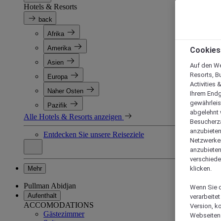
Hotels & Resorts
back
Afrika
Amerika
Cookies
Asien
Auf den We
Resorts, B
Europa
Activities 
Naher Osten
Ihrem Endg
gewährleis
Pazifik
abgelehnt w
Alle Hotels & Resorts anzeigen
Besucherza
anzubieten,
Entdecken Sie unsere Reiseziele
Netzwerken 
anzubieten
verschiede
Mehr
klicken.
Pullman Abidjan
Wenn Sie d
Aufenthalt
verarbeite
ACCOMODATIONS
Version, k
Gästezimmer
Webseiten 