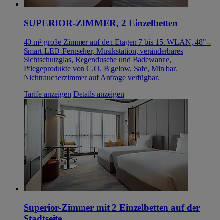
SUPERIOR-ZIMMER, 2 Einzelbetten
40 m² große Zimmer auf den Etagen 7 bis 15. WLAN, 48"--
Smart-LED-Fernseher, Musikstation, veränderbares
Sichtschutzglas, Regendusche und Badewanne,
Pflegeprodukte von C.O. Bigelow, Safe, Minibar.
Nichtraucherzimmer auf Anfrage verfügbar.
Tarife anzeigen
Details anzeigen
Superior-Zimmer mit 2 Einzelbetten auf der
Stadtseite