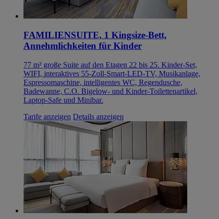
FAMILIENSUITE, 1 Kingsize-Bett,
Annehmlichkeiten für Kinder
77 m² große Suite auf den Etagen 22 bis 25. Kinder-Set,
WIFI, interaktives 55-Zoll-Smart-LED-TV, Musikanlage,
Espressomaschine, intelligentes WC, Regendusche,
Badewanne, C.O. Bigelow- und Kinder-Toilettenartikel,
Laptop-Safe und Minibar.
Tarife anzeigen
Details anzeigen