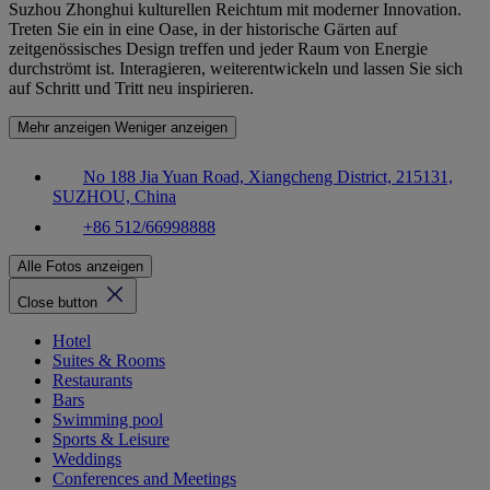
Suzhou Zhonghui kulturellen Reichtum mit moderner Innovation.
Treten Sie ein in eine Oase, in der historische Gärten auf
zeitgenössisches Design treffen und jeder Raum von Energie
durchströmt ist. Interagieren, weiterentwickeln und lassen Sie sich
auf Schritt und Tritt neu inspirieren.
Mehr anzeigen
Weniger anzeigen
No 188 Jia Yuan Road, Xiangcheng District, 215131,
SUZHOU, China
+86 512/66998888
Alle Fotos anzeigen
Close button
Hotel
Suites & Rooms
Restaurants
Bars
Swimming pool
Sports & Leisure
Weddings
Conferences and Meetings