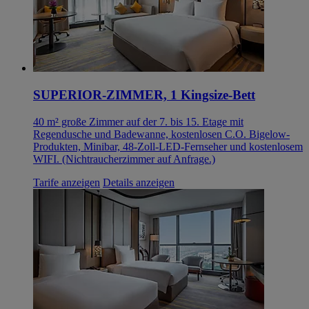
SUPERIOR-ZIMMER, 1 Kingsize-Bett
40 m² große Zimmer auf der 7. bis 15. Etage mit
Regendusche und Badewanne, kostenlosen C.O. Bigelow-
Produkten, Minibar, 48-Zoll-LED-Fernseher und kostenlosem
WIFI. (Nichtraucherzimmer auf Anfrage.)
Tarife anzeigen
Details anzeigen