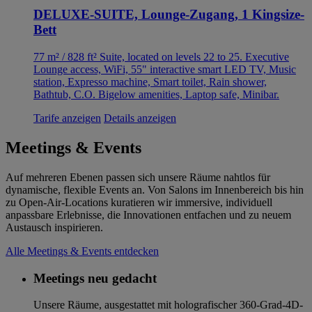
DELUXE-SUITE, Lounge-Zugang, 1 Kingsize-
Bett
77 m² / 828 ft² Suite, located on levels 22 to 25. Executive
Lounge access, WiFi, 55" interactive smart LED TV, Music
station, Expresso machine, Smart toilet, Rain shower,
Bathtub, C.O. Bigelow amenities, Laptop safe, Minibar.
Tarife anzeigen
Details anzeigen
Meetings & Events
Auf mehreren Ebenen passen sich unsere Räume nahtlos für
dynamische, flexible Events an. Von Salons im Innenbereich bis hin
zu Open-Air-Locations kuratieren wir immersive, individuell
anpassbare Erlebnisse, die Innovationen entfachen und zu neuem
Austausch inspirieren.
Alle Meetings & Events entdecken
Meetings neu gedacht
Unsere Räume, ausgestattet mit holografischer 360-Grad-4D-