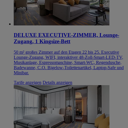
DELUXE EXECUTIVE-ZIMMER, Lounge-
Zugang, 1 Kingsize-Bett
50 m² großes Zimmer auf den Etagen 22 bis 25. Executive
Lounge-Zugang, WIFI, interaktiver 48-Zoll-Smart-LED-TV,
Musikanlage, Espressomaschine, Smart-WC, Regendusche,
Badewanne, C.O. Bigelow-Toilettenartikel, Laptop-Safe und
Minibar.
Tarife anzeigen
Details anzeigen