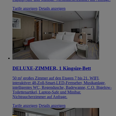
Tarife anzeigen
Details anzeigen
DELUXE-ZIMMER, 1 Kingsize-Bett
50 m² großes Zimmer auf den Etagen 7 bis 21. WIFI,
interaktiver 48-Zoll-Smart-LED-Fernseher, Musikanlage,
intelligentes WC, Regendusche, Badewanne, C.O. Bigelow-
Toilettenartikel, Laptop-Safe und Minibar.
Nichtraucherzimmer auf Anfrage.
Tarife anzeigen
Details anzeigen