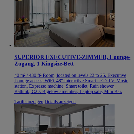
SUPERIOR EXECUTIVE-ZIMMER, Lounge-
Zugang, 1 Kingsize-Bett
40 m² / 430 ft² Room, located on levels 22 to 25. Executive
Lounge access, WiFi, 48" interactive Smart LED TV, Music
station, Expresso machine, Smart toilet, Rain shower,
Bathtub, C.O. Bigelow amenities, Laptop safe, Mini Bar.
Tarife anzeigen
Details anzeigen