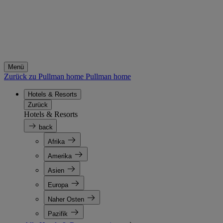
Menü
Zurück zu Pullman home
Pullman home
Hotels & Resorts
Zurück
Hotels & Resorts
back
Afrika
Amerika
Asien
Europa
Naher Osten
Pazifik