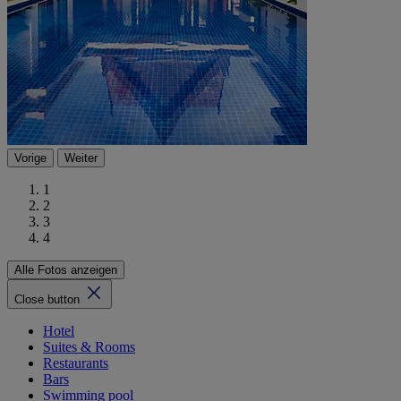
Vorige
Weiter
1
2
3
4
Alle Fotos anzeigen
Close button
Hotel
Suites & Rooms
Restaurants
Bars
Swimming pool