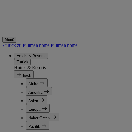
Menü
Zurück zu Pullman home
Pullman home
Hotels & Resorts
Zurück
Hotels & Resorts
back
Afrika
Amerika
Asien
Europa
Naher Osten
Pazifik