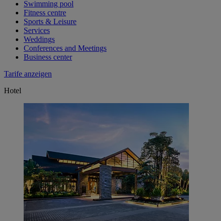
Swimming pool
Fitness centre
Sports & Leisure
Services
Weddings
Conferences and Meetings
Business center
Tarife anzeigen
Hotel