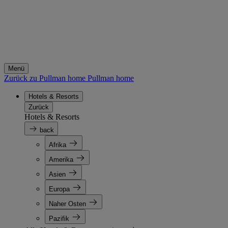
Menü
Zurück zu Pullman home
Pullman home
Hotels & Resorts
Zurück
Hotels & Resorts
back
Afrika
Amerika
Asien
Europa
Naher Osten
Pazifik