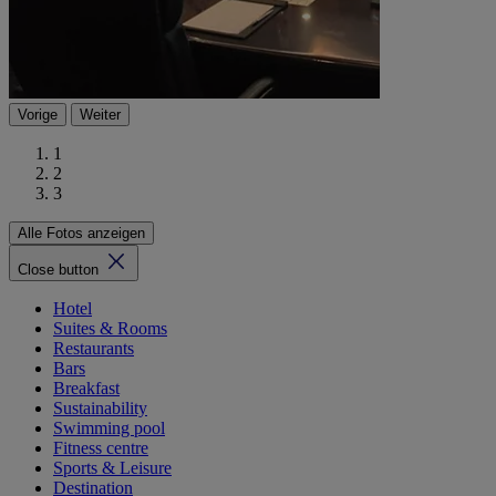
Vorige
Weiter
1
2
3
Alle Fotos anzeigen
Close button
Hotel
Suites & Rooms
Restaurants
Bars
Breakfast
Sustainability
Swimming pool
Fitness centre
Sports & Leisure
Destination