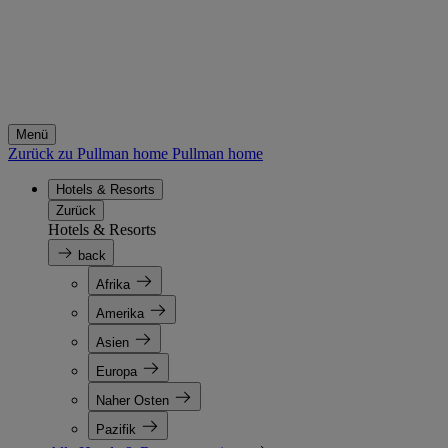
Menü
Zurück zu Pullman home
Pullman home
Hotels & Resorts
Zurück
Hotels & Resorts
back
Afrika
Amerika
Asien
Europa
Naher Osten
Pazifik