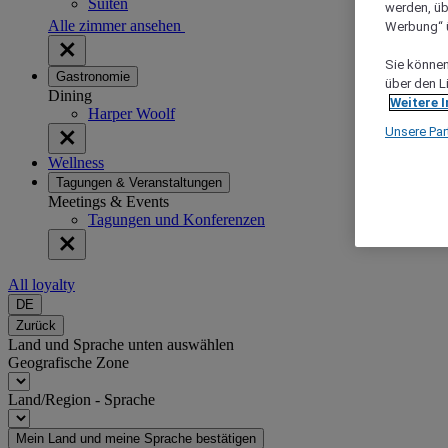
Suiten
werden, üb
Alle zimmer ansehen
Werbung“ ü
Sie können 
Gastronomie
über den L
Dining
Weitere 
Harper Woolf
Unsere Par
Wellness
Tagungen & Veranstaltungen
Meetings & Events
Tagungen und Konferenzen
All loyalty
DE
Zurück
Land und Sprache unten auswählen
Geografische Zone
Land/Region - Sprache
Mein Land und meine Sprache bestätigen