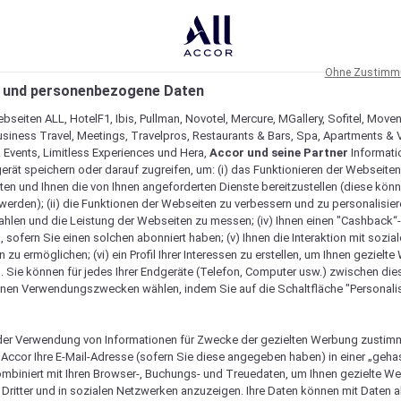
Ohne Zustimmu
 und personenbezogene Daten
bseiten ALL, HotelF1, Ibis, Pullman, Novotel, Mercure, MGallery, Sofitel, Move
usiness Travel, Meetings, Travelpros, Restaurants & Bars, Spa, Apartments & Vi
& Events, Limitless Experiences und Hera,
Accor und seine Partner
Informati
erät speichern oder darauf zugreifen, um: (i) das Funktionieren der Webseiten
ten und Ihnen die von Ihnen angeforderten Dienste bereitzustellen (diese könn
erden); (ii) die Funktionen der Webseiten zu verbessern und zu personalisieren
hlen und die Leistung der Webseiten zu messen; (iv) Ihnen einen "Cashback“
 sofern Sie einen solchen abonniert haben; (v) Ihnen die Interaktion mit sozia
zu ermöglichen; (vi) ein Profil Ihrer Interessen zu erstellen, um Ihnen gezielt
. Sie können für jedes Ihrer Endgeräte (Telefon, Computer usw.) zwischen die
nen Verwendungszwecken wählen, indem Sie auf die Schaltfläche "Personalis
er Verwendung von Informationen für Zwecke der gezielten Werbung zustim
t Accor Ihre E-Mail-Adresse (sofern Sie diese angegeben haben) in einer „geha
ombiniert mit Ihren Browser-, Buchungs- und Treuedaten, um Ihnen gezielte W
Dritter und in sozialen Netzwerken anzuzeigen. Ihre Daten können mit Daten 