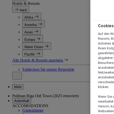
Hotels & Resorts
back
Afrika
Amerika
Cookies
Asien
Auf den We
Resorts, B
Europa
Activities 
Naher Osten
Ihrem Endg
gewährleis
Pazifik
abgelehnt w
Alle Hotels & Resorts anzeigen
Besucherza
anzubieten,
Entdecken Sie unsere Reiseziele
Netzwerken 
anzubieten
verschiede
Mehr
klicken.
Pullman Riga Old Town (2025 renoviert)
Wenn Sie d
Aufenthalt
verarbeite
ACCOMODATIONS
Version, k
Gästezimmer
Webseiten 