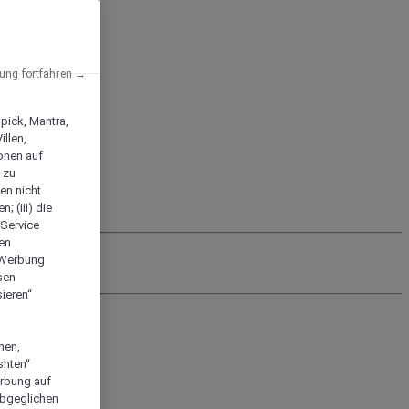
ng fortfahren →
npick, Mantra,
llen,
onen auf
 zu
en nicht
; (iii) die
-Service
len
e Werbung
sen
ieren“
men,
shten“
erbung auf
abgeglichen