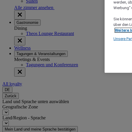
Suiten
werden, üb
Alle zimmer ansehen
Werbung“ ü
Sie können 
Gastronomie
über den L
Dining
Weitere 
Theos Lounge Restaurant
Unsere Par
Wellness
Tagungen & Veranstaltungen
Meetings & Events
Tagungen und Konferenzen
All loyalty
DE
Zurück
Land und Sprache unten auswählen
Geografische Zone
Land/Region - Sprache
Mein Land und meine Sprache bestätigen