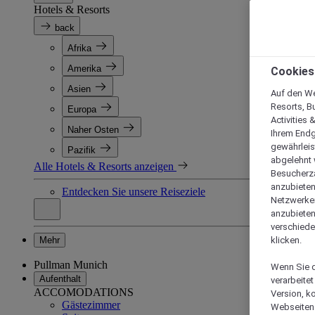
Hotels & Resorts
back
Afrika
Amerika
Cookies
Asien
Auf den We
Resorts, B
Europa
Activities 
Naher Osten
Ihrem Endg
gewährleis
Pazifik
abgelehnt w
Alle Hotels & Resorts anzeigen
Besucherza
anzubieten,
Entdecken Sie unsere Reiseziele
Netzwerken 
anzubieten
verschiede
Mehr
klicken.
Pullman Munich
Wenn Sie d
Aufenthalt
verarbeite
ACCOMODATIONS
Version, k
Gästezimmer
Webseiten 