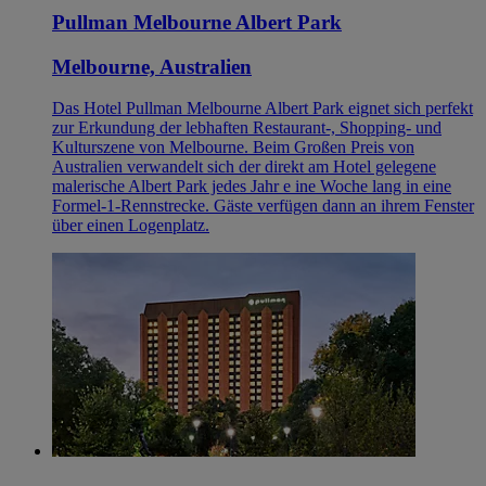
Pullman Melbourne Albert Park
Melbourne, Australien
Das Hotel Pullman Melbourne Albert Park eignet sich perfekt
zur Erkundung der lebhaften Restaurant-, Shopping- und
Kulturszene von Melbourne. Beim Großen Preis von
Australien verwandelt sich der direkt am Hotel gelegene
malerische Albert Park jedes Jahr e ine Woche lang in eine
Formel-1-Rennstrecke. Gäste verfügen dann an ihrem Fenster
über einen Logenplatz.