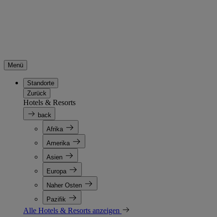
Menü
Standorte
Zurück
Hotels & Resorts
back
Afrika
Amerika
Asien
Europa
Naher Osten
Pazifik
Alle Hotels & Resorts anzeigen