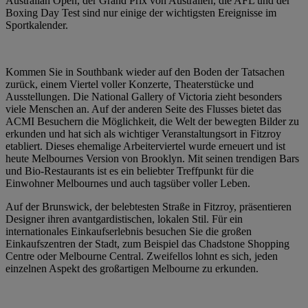
Australian Open, der Grand Prix von Australien, die AFL und der
Boxing Day Test sind nur einige der wichtigsten Ereignisse im
Sportkalender.
Kommen Sie in Southbank wieder auf den Boden der Tatsachen
zurück, einem Viertel voller Konzerte, Theaterstücke und
Ausstellungen. Die National Gallery of Victoria zieht besonders
viele Menschen an. Auf der anderen Seite des Flusses bietet das
ACMI Besuchern die Möglichkeit, die Welt der bewegten Bilder zu
erkunden und hat sich als wichtiger Veranstaltungsort in Fitzroy
etabliert. Dieses ehemalige Arbeiterviertel wurde erneuert und ist
heute Melbournes Version von Brooklyn. Mit seinen trendigen Bars
und Bio-Restaurants ist es ein beliebter Treffpunkt für die
Einwohner Melbournes und auch tagsüber voller Leben.
Auf der Brunswick, der belebtesten Straße in Fitzroy, präsentieren
Designer ihren avantgardistischen, lokalen Stil. Für ein
internationales Einkaufserlebnis besuchen Sie die großen
Einkaufszentren der Stadt, zum Beispiel das Chadstone Shopping
Centre oder Melbourne Central. Zweifellos lohnt es sich, jeden
einzelnen Aspekt des großartigen Melbourne zu erkunden.