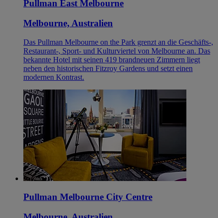
Pullman East Melbourne
Melbourne, Australien
Das Pullman Melbourne on the Park grenzt an die Geschäfts-,
Restaurant-, Sport- und Kulturviertel von Melbourne an. Das
bekannte Hotel mit seinen 419 brandneuen Zimmern liegt
neben den historischen Fitzroy Gardens und setzt einen
modernen Kontrast.
Pullman Melbourne City Centre
Melbourne, Australien