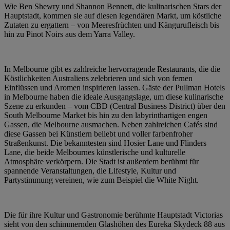
Wie Ben Shewry und Shannon Bennett, die kulinarischen Stars der
Hauptstadt, kommen sie auf diesen legendären Markt, um köstliche
Zutaten zu ergattern – von Meeresfrüchten und Kängurufleisch bis
hin zu Pinot Noirs aus dem Yarra Valley.
In Melbourne gibt es zahlreiche hervorragende Restaurants, die die
Köstlichkeiten Australiens zelebrieren und sich von fernen
Einflüssen und Aromen inspirieren lassen. Gäste der Pullman Hotels
in Melbourne haben die ideale Ausgangslage, um diese kulinarische
Szene zu erkunden – vom CBD (Central Business District) über den
South Melbourne Market bis hin zu den labyrinthartigen engen
Gassen, die Melbourne ausmachen. Neben zahlreichen Cafés sind
diese Gassen bei Künstlern beliebt und voller farbenfroher
Straßenkunst. Die bekanntesten sind Hosier Lane und Flinders
Lane, die beide Melbournes künstlerische und kulturelle
Atmosphäre verkörpern. Die Stadt ist außerdem berühmt für
spannende Veranstaltungen, die Lifestyle, Kultur und
Partystimmung vereinen, wie zum Beispiel die White Night.
Die für ihre Kultur und Gastronomie berühmte Hauptstadt Victorias
sieht von den schimmernden Glashöhen des Eureka Skydeck 88 aus