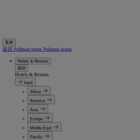
菜单
返回 Pullman home
Pullman home
Hotels & Resorts
返回
Hotels & Resorts
back
Africa
America
Asia
Europe
Middle East
Pacific