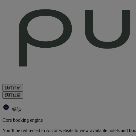
预订住宿
预订住宿
错误
Core booking engine
You’ll be redirected to Accor website to view available hotels and bo