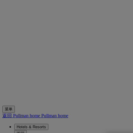
菜单
返回 Pullman home
Pullman home
Hotels & Resorts