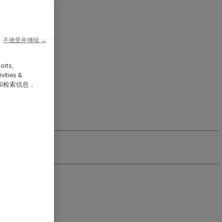
不接受并继续 →
orts,
vities &
和检索信息，