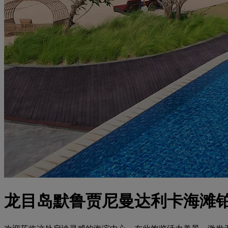
龙目岛默鲁贾尼曼达利卡海滩