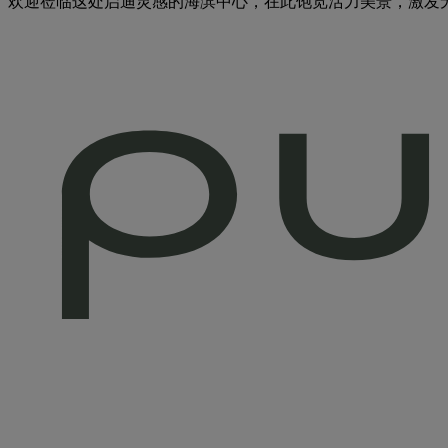
欢迎莅临这处启迪灵感的海滨中心，在此饱览活力美景，激发