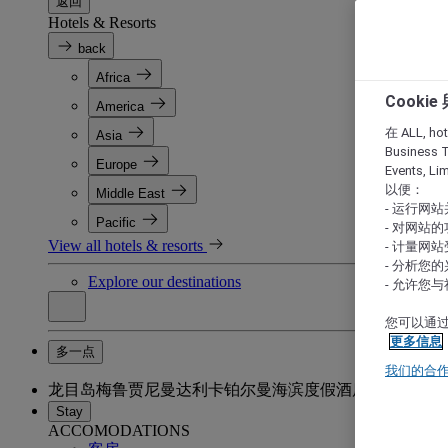
返回
Hotels & Resorts
back
Africa
Cooki
America
在 ALL, hote
Asia
Business T
Europe
Events, L
以便：
Middle East
- 运行网
Pacific
- 对网站
View all hotels & resorts
- 计量网
- 分析您
Explore our destinations
- 允许您
您可以通过
更多信息
多一点
我们的合
龙目岛梅鲁贾尼曼达利卡铂尔曼海滨度假酒店
Stay
ACCOMODATIONS