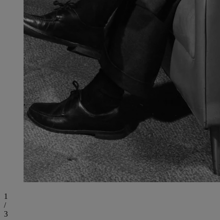
1
/
3