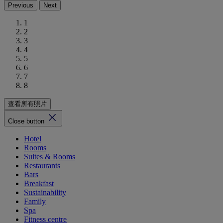
Previous
Next
1
2
3
4
5
6
7
8
查看所有照片
Close button
Hotel
Rooms
Suites & Rooms
Restaurants
Bars
Breakfast
Sustainability
Family
Spa
Fitness centre