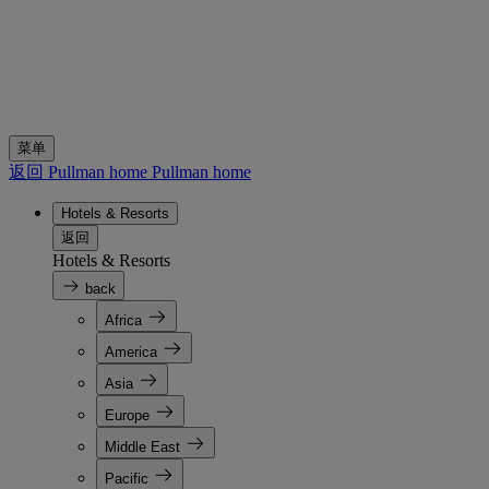
菜单
返回 Pullman home
Pullman home
Hotels & Resorts
返回
Hotels & Resorts
back
Africa
America
Asia
Europe
Middle East
Pacific