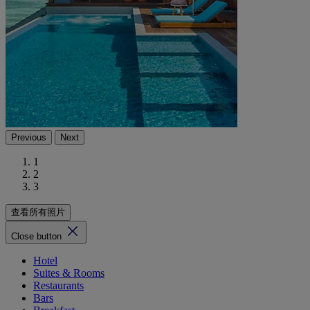
Previous
Next
1
2
3
查看所有照片
Close button
Hotel
Suites & Rooms
Restaurants
Bars