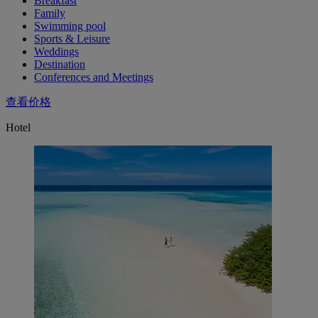
Breakfast
Family
Swimming pool
Sports & Leisure
Weddings
Destination
Conferences and Meetings
查看价格
Hotel