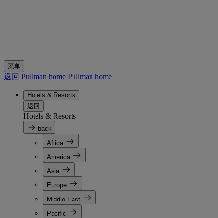
菜单
返回 Pullman home
Pullman home
Hotels & Resorts
返回
Hotels & Resorts
back
Africa
America
Asia
Europe
Middle East
Pacific