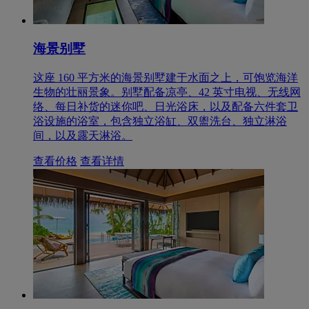
海景别墅
这座 160 平方米的海景别墅建于水面之上，可饱览海洋
生物的壮丽景象。别墅配备凉亭、42 英寸电视、无线网
络、每日补货的迷你吧、日光浴床，以及配备六件套卫
浴设施的浴室，包含独立浴缸、双盥洗台、独立淋浴
间，以及露天淋浴。
查看价格
查看详情