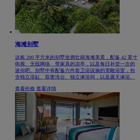
海滩别墅
这栋 200 平方米的别墅坐拥壮丽海滩美景，配备 42 英寸
电视、无线网络、带家具的凉亭，以及每日补货一次的
迷你吧。别墅中有配备六件套卫浴设施的宽敞浴室，包
含独立浴缸、双盥洗台、独立淋浴间，以及露天淋浴。
查看价格
查看详情