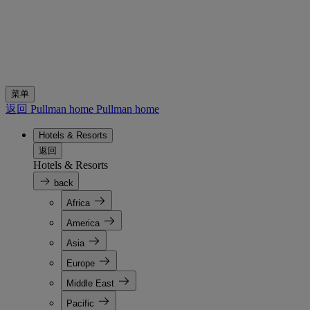
菜单
返回 Pullman home
Pullman home
Hotels & Resorts
返回
Hotels & Resorts
back
Africa
America
Asia
Europe
Middle East
Pacific