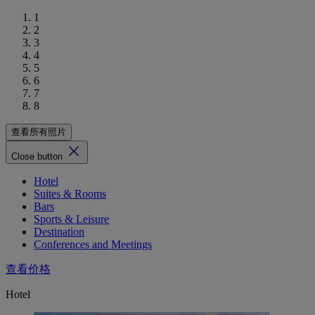
1
2
3
4
5
6
7
8
查看所有照片
Close button
Hotel
Suites & Rooms
Bars
Sports & Leisure
Destination
Conferences and Meetings
查看价格
Hotel