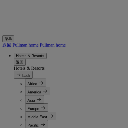
菜单
返回 Pullman home
Pullman home
Hotels & Resorts
返回
Hotels & Resorts
back
Africa
America
Asia
Europe
Middle East
Pacific