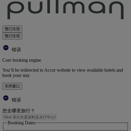
预订住宿
预订住宿
错误
Core booking engine
You’ll be redirected to Accor website to view available hotels and
book your stay
关闭窗口
错误
您去哪里旅行？
Booking Dates