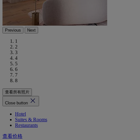
Previous
Next
1
2
3
4
5
6
7
8
查看所有照片
Close button
Hotel
Suites & Rooms
Restaurants
查看价格