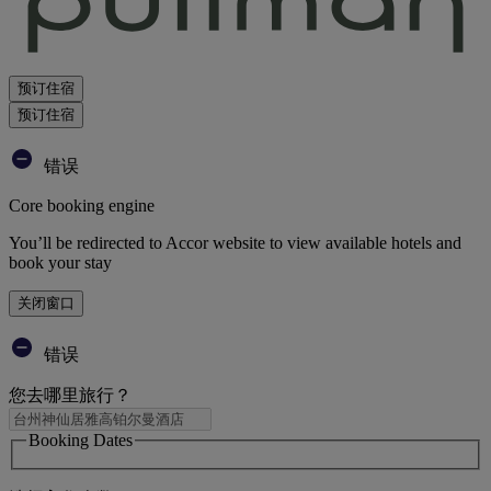
预订住宿
预订住宿
错误
Core booking engine
You’ll be redirected to Accor website to view available hotels and
book your stay
关闭窗口
错误
您去哪里旅行？
Booking Dates