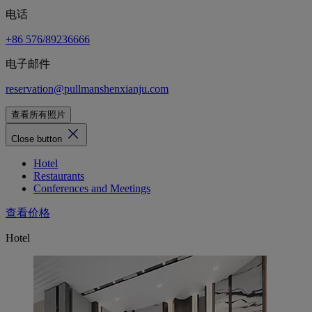
电话
+86 576/89236666
电子邮件
reservation@pullmanshenxianju.com
查看所有照片
Close button
Hotel
Restaurants
Conferences and Meetings
查看价格
Hotel