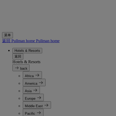
菜单
返回 Pullman home
Pullman home
Hotels & Resorts
返回
Hotels & Resorts
back
Africa
America
Asia
Europe
Middle East
Pacific