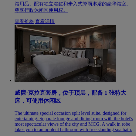
浴用品、配有独立浴缸和步入式降雨淋浴的豪华浴室。
尊享行政休闲区使用权。
查看价格
查看详情
威廉·克拉克套房，位于顶层，配备 1 张特大
床，可使用休闲区
The ultimate special occasion split level suite, designed for
entertaining. Separate lounge and dining room with the hotel's
most spectacular views of the city and MCG. A walk in robe
takes you to an opulent bathroom with free standing spa bath.