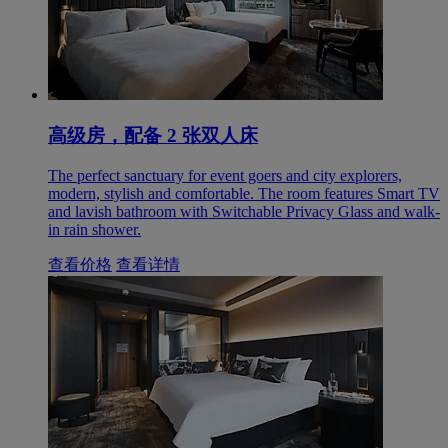
高级房，配备 2 张双人床
The perfect sanctuary for event goers and city explorers,
modern, stylish and comfortable. The room features Smart TV
and lavish bathroom with Switchable Privacy Glass and walk-
in rain shower.
查看价格
查看详情