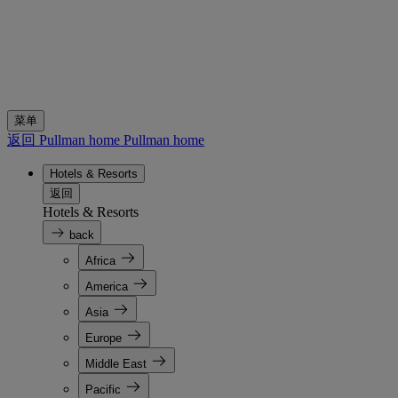
菜单
返回 Pullman home
Pullman home
Hotels & Resorts
返回
Hotels & Resorts
back
Africa
America
Asia
Europe
Middle East
Pacific