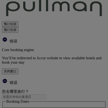
预订住宿
预订住宿
错误
Core booking engine
You’ll be redirected to Accor website to view available hotels and
book your stay
关闭窗口
错误
您去哪里旅行？
Booking Dates