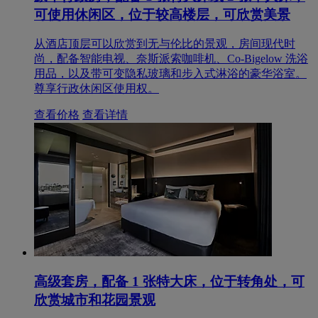
可使用休闲区，位于较高楼层，可欣赏美景
从酒店顶层可以欣赏到无与伦比的景观，房间现代时
尚，配备智能电视、奈斯派索咖啡机、Co-Bigelow 洗浴
用品，以及带可变隐私玻璃和步入式淋浴的豪华浴室。
尊享行政休闲区使用权。
查看价格
查看详情
高级套房，配备 1 张特大床，位于转角处，可
欣赏城市和花园景观