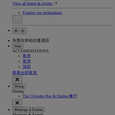
View all hotels & resorts
Explore our destinations
多一点
东墨尔本铂尔曼酒店
Stay
ACCOMODATIONS
客房
套房
顶层
查看全部客房
Dining
Dining
The Cliveden Bar & Dining 餐厅
Meetings & Events
Meetings & Events