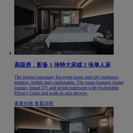
高级房，配备 1 张特大床或 2 张单人床
The perfect sanctuary for event goers and city explorers,
modern, stylish and comfortable. The room features chaise
lounge, Smart TV and lavish bathroom with Switchable
Privacy Glass and walk-in rain shower.
查看价格
查看详情