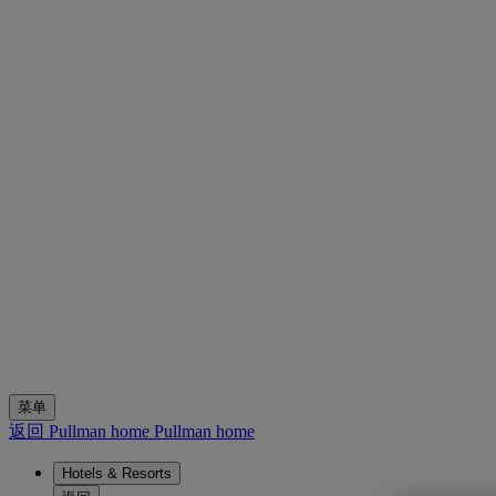
菜单
返回 Pullman home
Pullman home
Hotels & Resorts