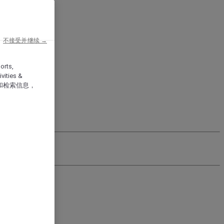
不接受并继续 →
orts,
vities &
和检索信息，