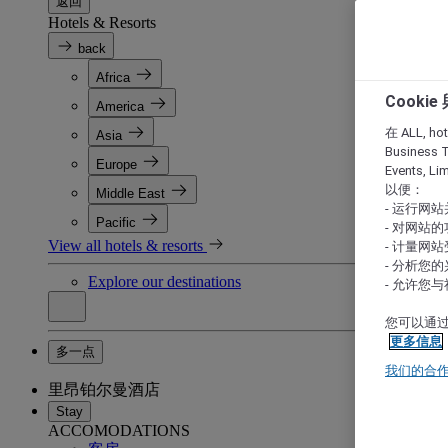
返回
Hotels & Resorts
back
Africa
Cooki
America
在 ALL, hote
Asia
Business T
Europe
Events, L
以便：
Middle East
- 运行网
Pacific
- 对网站
View all hotels & resorts
- 计量网
- 分析您
Explore our destinations
- 允许您
您可以通过
更多信息
多一点
我们的合
里昂铂尔曼酒店
Stay
ACCOMODATIONS