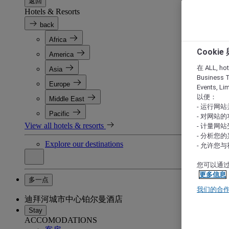
返回
Hotels & Resorts
back
Africa
Cooki
America
在 ALL, hote
Asia
Business T
Europe
Events, L
以便：
Middle East
- 运行网
Pacific
- 对网站
View all hotels & resorts
- 计量网
- 分析您
Explore our destinations
- 允许您
您可以通过
更多信息
多一点
我们的合
迪拜河城市中心铂尔曼酒店
Stay
ACCOMODATIONS