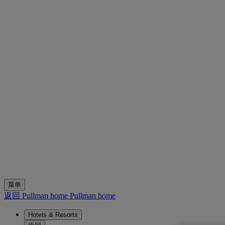
菜单
返回 Pullman home
Pullman home
Hotels & Resorts