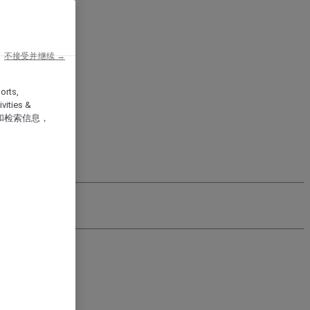
不接受并继续 →
orts,
vities &
和检索信息，