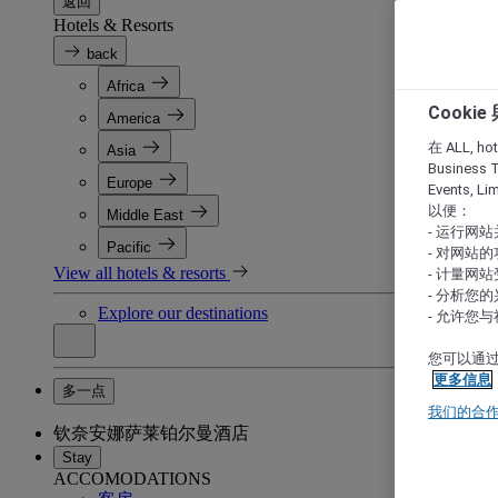
返回
Hotels & Resorts
back
Africa
Cooki
America
在 ALL, hote
Asia
Business T
Europe
Events, L
以便：
Middle East
- 运行网
Pacific
- 对网站
View all hotels & resorts
- 计量网
- 分析您
Explore our destinations
- 允许您
您可以通过
更多信息
多一点
我们的合
钦奈安娜萨莱铂尔曼酒店
Stay
ACCOMODATIONS