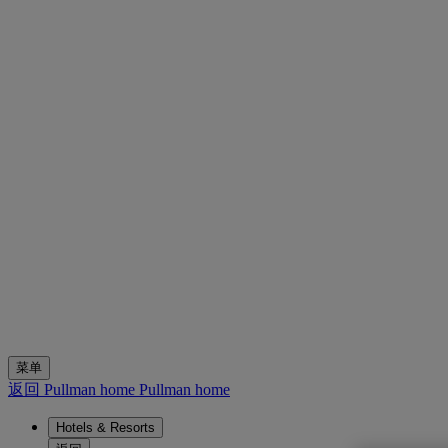
菜单
返回 Pullman home
Pullman home
Hotels & Resorts