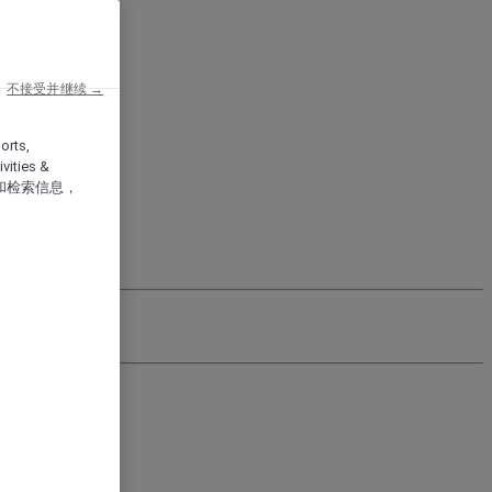
不接受并继续 →
orts,
vities &
和检索信息，