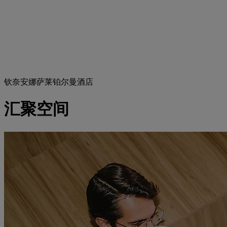
钦奈安娜萨莱铂尔曼酒店
汇聚空间