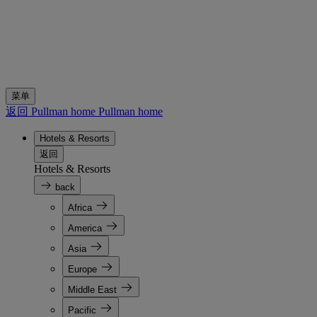
菜单
返回 Pullman home
Pullman home
Hotels & Resorts
返回
Hotels & Resorts
back
Africa
America
Asia
Europe
Middle East
Pacific