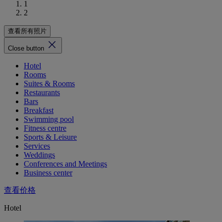
1
2
查看所有照片
Close button
Hotel
Rooms
Suites & Rooms
Restaurants
Bars
Breakfast
Swimming pool
Fitness centre
Sports & Leisure
Services
Weddings
Conferences and Meetings
Business center
查看价格
Hotel