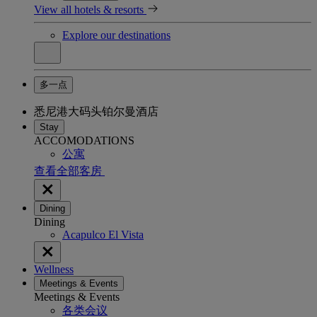
View all hotels & resorts
Explore our destinations
多一点
悉尼港大码头铂尔曼酒店
Stay
ACCOMODATIONS
公寓
查看全部客房
Dining
Dining
Acapulco El Vista
Wellness
Meetings & Events
Meetings & Events
各类会议