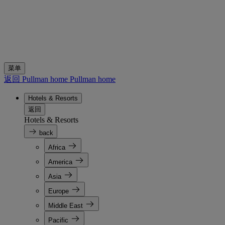
菜单
返回 Pullman home
Pullman home
Hotels & Resorts
返回
Hotels & Resorts
back
Africa
America
Asia
Europe
Middle East
Pacific