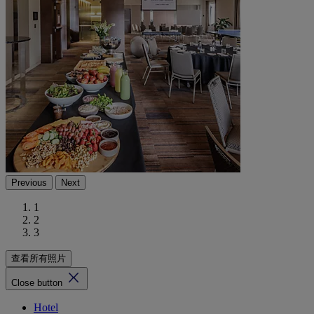
Previous
Next
1
2
3
查看所有照片
Close button
Hotel