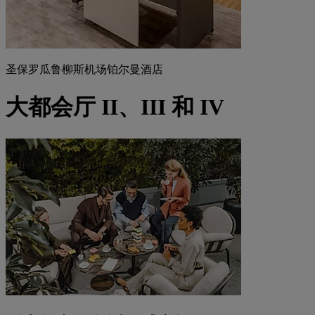
圣保罗瓜鲁柳斯机场铂尔曼酒店
大都会厅 II、III 和 IV