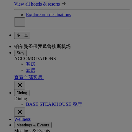
View all hotels & resorts
Explore our destinations
多一点
铂尔曼圣保罗瓜鲁柳斯机场
Stay
ACCOMODATIONS
客房
套房
查看全部客房
Dining
Dining
BASE STEAKHOUSE 餐厅
Wellness
Meetings & Events
Meetings & Events