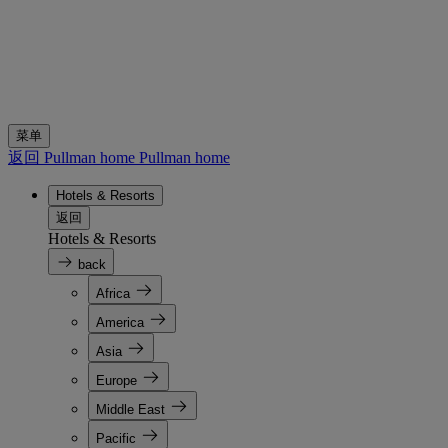
菜单
返回 Pullman home
Pullman home
Hotels & Resorts
返回
Hotels & Resorts
back
Africa
America
Asia
Europe
Middle East
Pacific