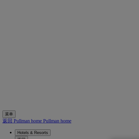
菜单
返回 Pullman home
Pullman home
Hotels & Resorts