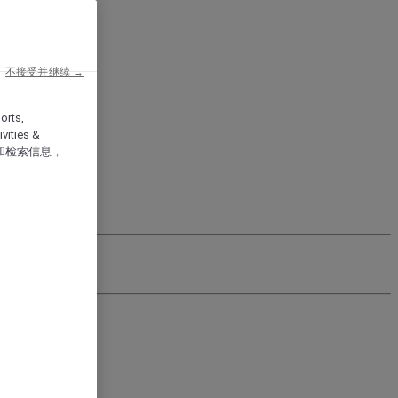
不接受并继续 →
orts,
vities &
和检索信息，