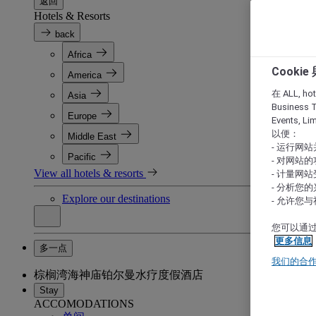
返回
Hotels & Resorts
back
Africa
Cooki
America
在 ALL, hote
Asia
Business T
Europe
Events, L
以便：
Middle East
- 运行网
Pacific
- 对网站
View all hotels & resorts
- 计量网
- 分析您
Explore our destinations
- 允许您
您可以通过
更多信息
多一点
我们的合
棕榈湾海神庙铂尔曼水疗度假酒店
Stay
ACCOMODATIONS