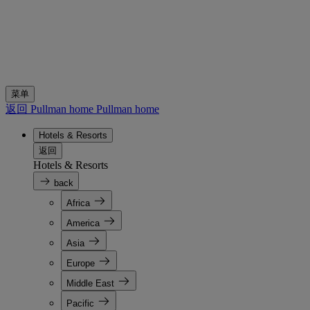
菜单
返回 Pullman home
Pullman home
Hotels & Resorts
返回
Hotels & Resorts
back
Africa
America
Asia
Europe
Middle East
Pacific