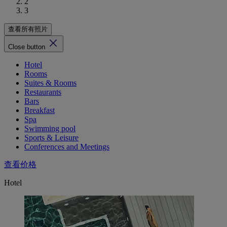
2
3
查看所有照片
Close button
Hotel
Rooms
Suites & Rooms
Restaurants
Bars
Breakfast
Spa
Swimming pool
Sports & Leisure
Conferences and Meetings
查看价格
Hotel