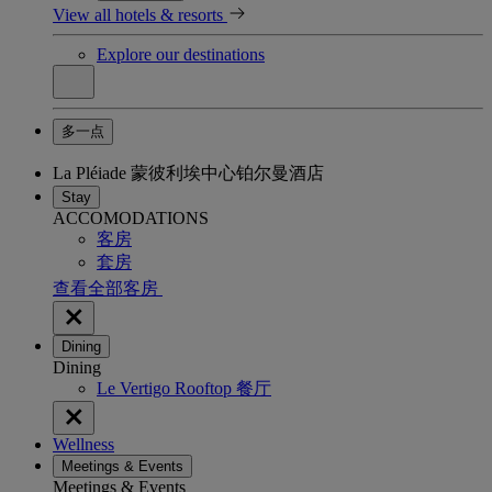
View all hotels & resorts
Explore our destinations
多一点
La Pléiade 蒙彼利埃中心铂尔曼酒店
Stay
ACCOMODATIONS
客房
套房
查看全部客房
Dining
Dining
Le Vertigo Rooftop 餐厅
Wellness
Meetings & Events
Meetings & Events