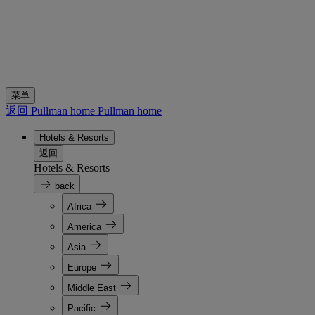
菜单
返回 Pullman home
Pullman home
Hotels & Resorts
返回
Hotels & Resorts
back
Africa
America
Asia
Europe
Middle East
Pacific