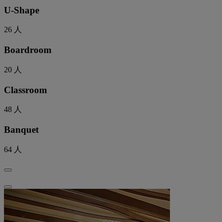
U-Shape
26
人
Boardroom
20
人
Classroom
48
人
Banquet
64
人