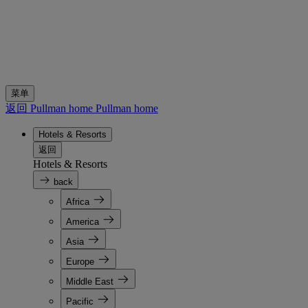
菜单
返回 Pullman home
Pullman home
Hotels & Resorts
返回
Hotels & Resorts
back
Africa
America
Asia
Europe
Middle East
Pacific