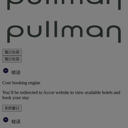
预订住宿
预订住宿
错误
Core booking engine
You’ll be redirected to Accor website to view available hotels and
book your stay
关闭窗口
错误