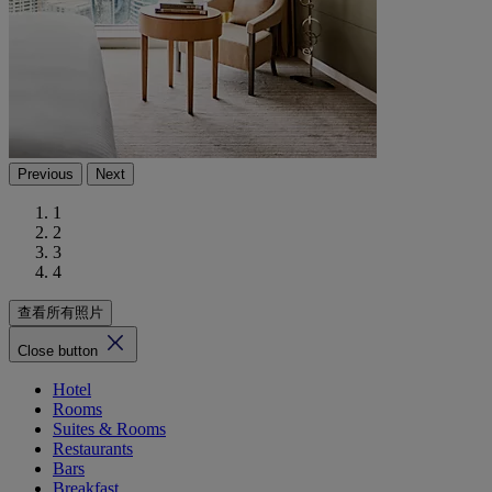
Previous
Next
1
2
3
4
查看所有照片
Close button
Hotel
Rooms
Suites & Rooms
Restaurants
Bars
Breakfast