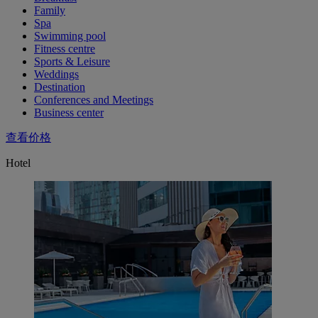
Family
Spa
Swimming pool
Fitness centre
Sports & Leisure
Weddings
Destination
Conferences and Meetings
Business center
查看价格
Hotel