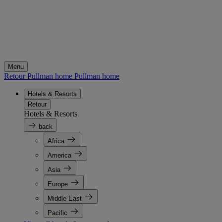
Menu
Retour Pullman home
Pullman home
Hotels & Resorts
Retour
Hotels & Resorts
back
Africa
America
Asia
Europe
Middle East
Pacific