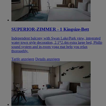
SUPERIOR-ZIMMER - 1 Kingsize-Bett
Independent balcony with Swan Lake/Park view, integrated
water town style decoration, 2.1*2.4m extra large bed, Phillp
sound system and in-room yoga mat help you relax
thoroughly.
Tarife anzeigen
Details anzeigen