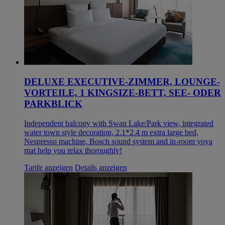
DELUXE EXECUTIVE-ZIMMER, LOUNGE-
VORTEILE, 1 KINGSIZE-BETT, SEE- ODER
PARKBLICK
Independent balcony with Swan Lake/Park view, integrated
water town style decoration, 2.1*2.4 m extra large bed,
Nespresso machine, Bosch sound system and in-room yoya
mat help you relax thoroughly!
Tarife anzeigen
Details anzeigen