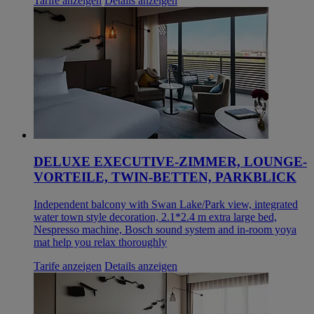
Tarife anzeigen
Details anzeigen
DELUXE EXECUTIVE-ZIMMER, LOUNGE-
VORTEILE, TWIN-BETTEN, PARKBLICK
Independent balcony with Swan Lake/Park view, integrated
water town style decoration, 2.1*2.4 m extra large bed,
Nespresso machine, Bosch sound system and in-room yoya
mat help you relax thoroughly
Tarife anzeigen
Details anzeigen