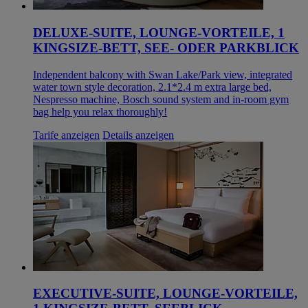
DELUXE-SUITE, LOUNGE-VORTEILE, 1
KINGSIZE-BETT, SEE- ODER PARKBLICK
Independent balcony with Swan Lake/Park view, integrated
water town style decoration, 2.1*2.4 m extra large bed,
Nespresso machine, Bosch sound system and in-room gym
bag help you relax thoroughly!
Tarife anzeigen
Details anzeigen
EXECUTIVE-SUITE, LOUNGE-VORTEILE,