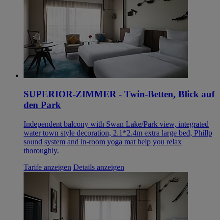
SUPERIOR-ZIMMER - Twin-Betten, Blick auf
den Park
Independent balcony with Swan Lake/Park view, integrated
water town style decoration, 2.1*2.4m extra large bed, Phillp
sound system and in-room yoga mat help you relax
thoroughly.
Tarife anzeigen
Details anzeigen