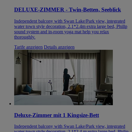
DELUXE-ZIMMER - Twin-Betten, Seeblick
Independent balcony with Swan Lake/Park view, integrated
water town style decoration, 2.1*2.4m extra large bed, Phillp
sound system and in-room yoga mat help you relax
thoroughly.
Tarife anzeigen
Details anzeigen
Deluxe-Zimmer mit 1 Kingsize-Bett
Independent balcony with Swan Lake/Park view, integrated
water town style decoration, 2.1*2.4 m extra large bed, Philip