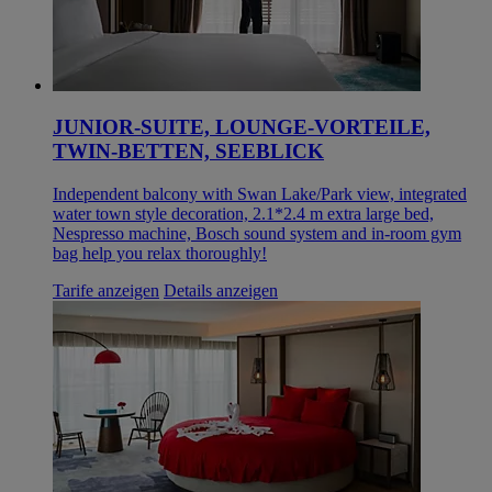
JUNIOR-SUITE, LOUNGE-VORTEILE,
TWIN-BETTEN, SEEBLICK
Independent balcony with Swan Lake/Park view, integrated
water town style decoration, 2.1*2.4 m extra large bed,
Nespresso machine, Bosch sound system and in-room gym
bag help you relax thoroughly!
Tarife anzeigen
Details anzeigen