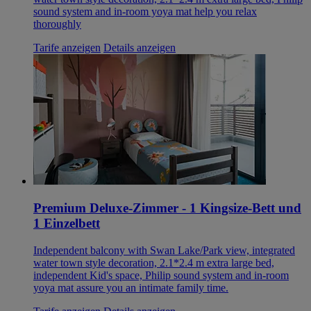
sound system and in-room yoya mat help you relax
thoroughly
Tarife anzeigen
Details anzeigen
Premium Deluxe-Zimmer - 1 Kingsize-Bett und
1 Einzelbett
Independent balcony with Swan Lake/Park view, integrated
water town style decoration, 2.1*2.4 m extra large bed,
independent Kid's space, Philip sound system and in-room
yoya mat assure you an intimate family time.