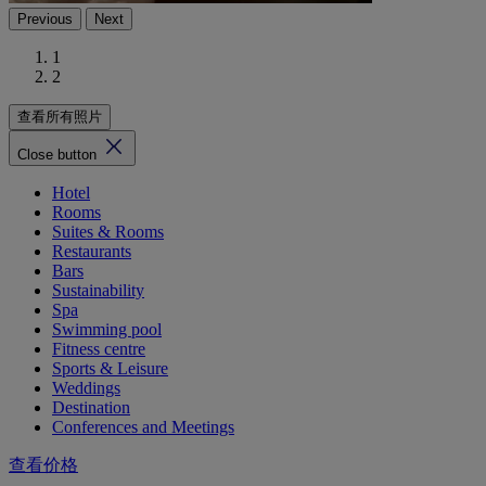
Previous
Next
1
2
查看所有照片
Close button
Hotel
Rooms
Suites & Rooms
Restaurants
Bars
Sustainability
Spa
Swimming pool
Fitness centre
Sports & Leisure
Weddings
Destination
Conferences and Meetings
查看价格