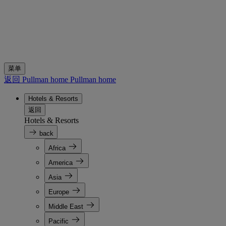
菜单
返回 Pullman home
Pullman home
Hotels & Resorts
返回
Hotels & Resorts
back
Africa
America
Asia
Europe
Middle East
Pacific