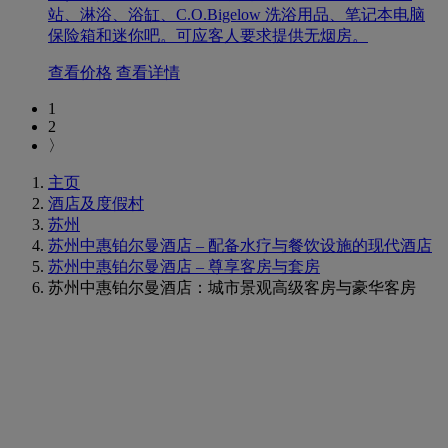
站、淋浴、浴缸、C.O.Bigelow 洗浴用品、笔记本电脑
保险箱和迷你吧。可应客人要求提供无烟房。
查看价格
查看详情
1
2
〉
主页
酒店及度假村
苏州
苏州中惠铂尔曼酒店 – 配备水疗与餐饮设施的现代酒店
苏州中惠铂尔曼酒店 – 尊享客房与套房
苏州中惠铂尔曼酒店：城市景观高级客房与豪华客房