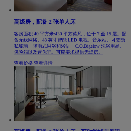
高级房，配备 2 张单人床
客房面积 40 平方米/430 平方英尺，位于 7 至 15 层。配
备无线网络、48 英寸智能 LED 电视、音乐站、可变隐
私玻璃、降雨式淋浴和浴缸、C.O.Bigelow 洗浴用品、
保险箱以及迷你吧。可应要求提供无烟房。
查看价格
查看详情