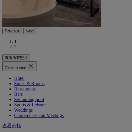
Previous
Next
1
2
查看所有照片
Close button
Hotel
Suites & Rooms
Restaurants
Bars
Swimming pool
Sports & Leisure
Weddings
Conferences and Meetings
查看价格