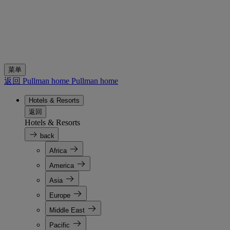
菜单
返回 Pullman home
Pullman home
Hotels & Resorts
返回
Hotels & Resorts
back
Africa
America
Asia
Europe
Middle East
Pacific