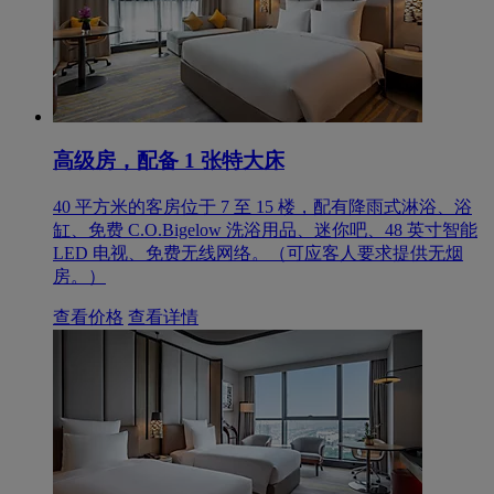
高级房，配备 1 张特大床
40 平方米的客房位于 7 至 15 楼，配有降雨式淋浴、浴
缸、免费 C.O.Bigelow 洗浴用品、迷你吧、48 英寸智能
LED 电视、免费无线网络。（可应客人要求提供无烟
房。）
查看价格
查看详情