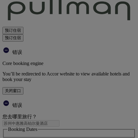
预订住宿
预订住宿
错误
Core booking engine
You’ll be redirected to Accor website to view available hotels and
book your stay
关闭窗口
错误
您去哪里旅行？
Booking Dates