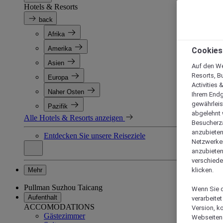
Hotels & Resorts
back
Afrika
Amerika
Cookies
Asien
Auf den We
Resorts, B
Europa
Activities 
Naher Osten
Ihrem Endg
gewährleis
Pazifik
abgelehnt w
Alle Hotels & Resorts anzeigen
Besucherza
anzubieten,
Entdecken Sie unsere Reiseziele
Netzwerken 
anzubieten
verschiede
Mehr
klicken.
Pullman Suzhou Taicang
Wenn Sie d
Aufenthalt
verarbeite
ACCOMODATIONS
Version, k
Gästezimmer
Webseiten 