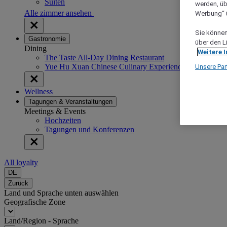
Suiten
werden, üb
Alle zimmer ansehen
Werbung“ ü
Sie können 
Gastronomie
über den L
Dining
Weitere 
The Taste All-Day Dining Restaurant
Yue Hu Xuan Chinese Culinary Experience
Unsere Par
Wellness
Tagungen & Veranstaltungen
Meetings & Events
Hochzeiten
Tagungen und Konferenzen
All loyalty
DE
Zurück
Land und Sprache unten auswählen
Geografische Zone
Land/Region - Sprache