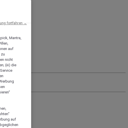
ng fortfahren →
npick, Mantra,
llen,
onen auf
 zu
en nicht
; (iii) die
-Service
len
e Werbung
sen
ieren“
men,
shten“
erbung auf
abgeglichen