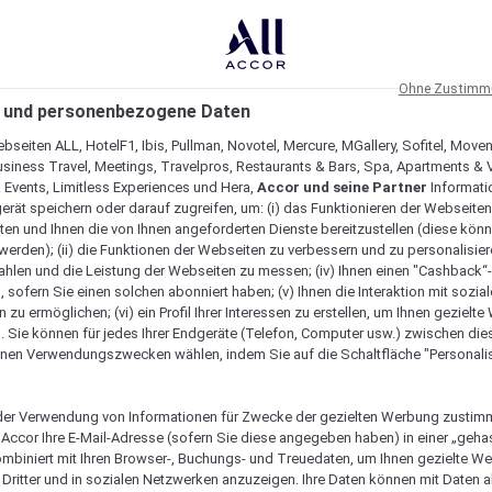
Ohne Zustimmu
 und personenbezogene Daten
bseiten ALL, HotelF1, Ibis, Pullman, Novotel, Mercure, MGallery, Sofitel, Move
usiness Travel, Meetings, Travelpros, Restaurants & Bars, Spa, Apartments & Vi
& Events, Limitless Experiences und Hera,
Accor und seine Partner
Informati
erät speichern oder darauf zugreifen, um: (i) das Funktionieren der Webseiten
ten und Ihnen die von Ihnen angeforderten Dienste bereitzustellen (diese könn
erden); (ii) die Funktionen der Webseiten zu verbessern und zu personalisieren
hlen und die Leistung der Webseiten zu messen; (iv) Ihnen einen "Cashback“
 sofern Sie einen solchen abonniert haben; (v) Ihnen die Interaktion mit sozia
zu ermöglichen; (vi) ein Profil Ihrer Interessen zu erstellen, um Ihnen gezielt
. Sie können für jedes Ihrer Endgeräte (Telefon, Computer usw.) zwischen die
nen Verwendungszwecken wählen, indem Sie auf die Schaltfläche "Personalis
er Verwendung von Informationen für Zwecke der gezielten Werbung zustim
t Accor Ihre E-Mail-Adresse (sofern Sie diese angegeben haben) in einer „geha
ombiniert mit Ihren Browser-, Buchungs- und Treuedaten, um Ihnen gezielte W
Dritter und in sozialen Netzwerken anzuzeigen. Ihre Daten können mit Daten 